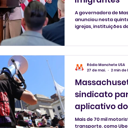
A governadora de Mas
anunciou nesta quinta-fe
igrejas, instituições 
saúde sobre como agi
ICE. A intenção é "pro
imigrantes a serviços 
direitos e responsabi
desses locais e prepa
Rádio Manchete USA
responder adequadam
27 de mai.
2 min de 
agentes federais de i
Massachusett
sindicato pa
aplicativo do
Mais de 70 mil motoris
transporte, como Uber