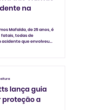
idente na
Ramos Mafalda, de 25 anos, é
 fatais, todas de
 acidente que envolveu
a madrugada da
ínia.
leitura
ts lança guia
 proteção a