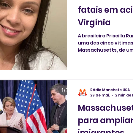
fatais em ac
Virgínia
A brasileira Priscilla 
uma das cinco vítimas
Massachusetts, de um
um ônibus e múltiplos carros n
sexta-feira, 29, na Virg
Rádio Manchete USA
29 de mai.
2 min de 
Massachuset
para ampliar
imigrantes