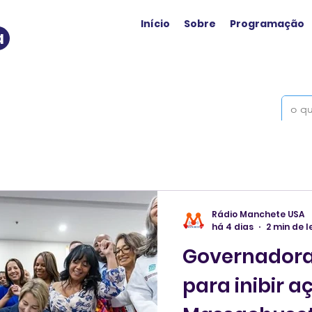
Início
Sobre
Programação
a
Rádio Manchete USA
há 4 dias
2 min de l
Governadora 
para inibir a