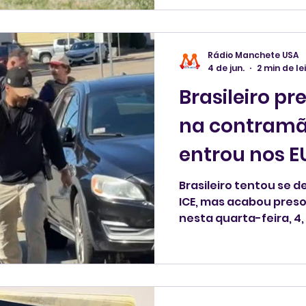
da Independência dos
Rádio Manchete USA
4 de jun.
2 min de le
Brasileiro pr
na contramã
entrou nos 
passaporte 
Brasileiro tentou se 
ICE, mas acabou preso
nesta quarta-feira, 4,
imigratório do brasile
Almeida Di Benedetto, 41 anos, 
antes ao chegar na C
Massachusetts, para 
responder por dirigir s