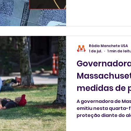
anos, acusado de com
mil no ano passado.
Rádio Manchete USA
1 de jul.
1 min de leit
Governadora
Massachuset
medidas de 
calor intens
A governadora de Mas
emitiu nesta quarta-f
proteção diante do alerta de calor ext
pode atingir os 43°C 
as festividades da Co