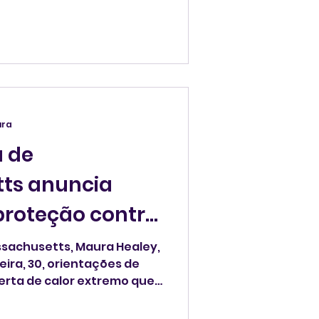
eter um assalto de US$ 200
ura
 de
ts anuncia
proteção contra
o
sachusetts, Maura Healey,
eira, 30, orientações de
remo que
nos próximos dias durante
pa do Mundo e do feriado