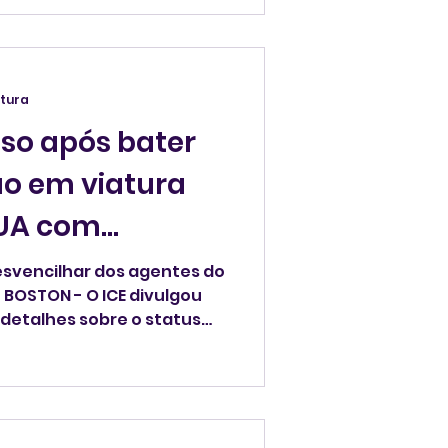
 Estados Unidos.
itura
eso após bater
o em viatura
EUA com
europeu
desvencilhar dos agentes do
 BOSTON - O ICE divulgou
 detalhes sobre o status
iro Lucas Gustavo Brajak De
detido um dia
orte de Peabody em,
uma audiência para
ob a influência de álcool e