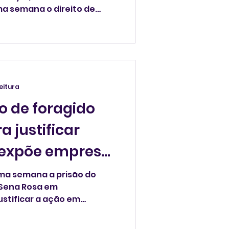
a semana o direito de
icato da classe nos
arco no esforço crescente
balhadores da *gig
 bicos), classificados
 serviços independentes
hista federal.
leitura
ão de foragido
a justificar
 expõe empresa
ão
ima semana a prisão do
 Sena Rosa em
stificar a ação em
lementos" dos Estados
ra a empresa para a qual o