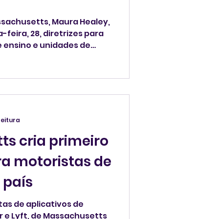
sachusetts, Maura Healey,
ira, 28, diretrizes para
de ensino e unidades de
r diante de uma ação do
teger o acesso de
essenciais, esclarecer os
lidades dos funcionários
rar suas equipes para
ente à presença de
leitura
migração".
s cria primeiro
ra motoristas de
 país
tas de aplicativos de
 e Lyft, de Massachusetts