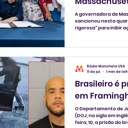
Massachuset
A governadora de Mas
sancionou nesta quarta-feira,
rigorosa" para inibir 
imigração no Estado.
Rádio Manchete USA
11 de jul.
1 min de lei
Brasileiro é 
em Framin
O Departamento de Ju
(DOJ, na sigla em ing
feira, 10, a prisão do b