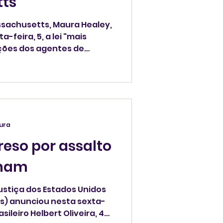
ts
sachusetts, Maura Healey,
 5, a lei "mais
ações dos agentes de
tura
preso por assalto
gham
stiça dos Estados Unidos
lês) anunciou nesta sexta-
rasileiro Helbert Oliveira, 47