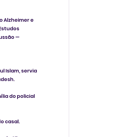
 Alzheimer e 
Estudos 
ussão — 
 Islam, servia 
adesh.
a do policial 
do casal.