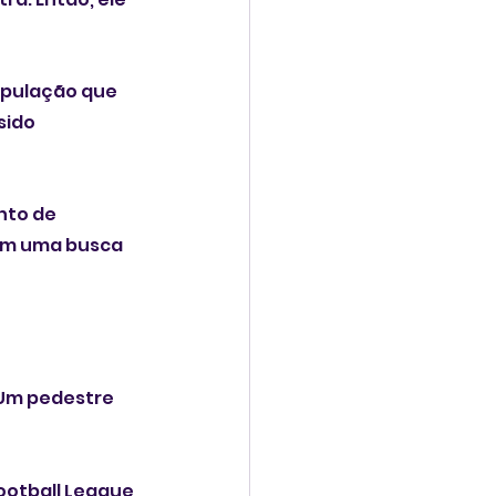
opulação que 
sido 
nto de 
em uma busca 
Um pedestre 
ootball League 