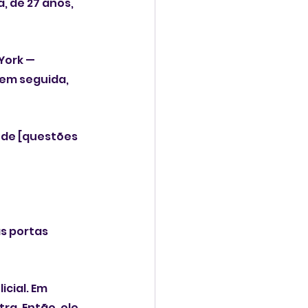
, de 27 anos, 
York — 
 em seguida, 
 de [questões 
s portas 
cial. Em 
a. Então, ele 