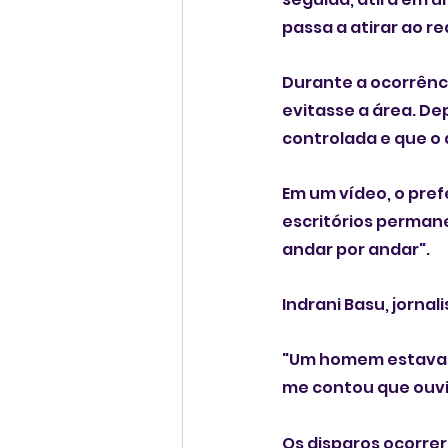
passa a atirar ao r
Durante a ocorrênci
evitasse a área. De
controlada e que o a
Em um vídeo, o pref
escritórios perman
andar por andar".
Indrani Basu, jornal
"Um homem estava 
me contou que ouviu
Os disparos ocorrer