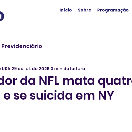
Início
Sobre
Programação
a
o Previdenciário
e USA
29 de jul. de 2025
3 min de leitura
dor da NFL mata quat
 e se suicida em NY