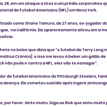
, 28, em um ataque a tiros a um prédio corporativo q
Nacional de Futebol Americano (NFL) em Nova York. 
tificado como Shane Tamura, de 27 anos, ex-jogador da
gas,  na Califórnia. Ele aparentemente atirou em si m
olícia.
hete no bolso que dizia que "o futebol de Terry Long 
mática Crônica]  e isso me levou a beber um galão de 
ê não pode ir contra a NFL, eles vão te esmagar". 
dor de futebol americano do Pittsburgh Steelers, tam
 doença. Ele cometeu suicídio após ingerir anticong
 por favor. Sinto muito. Diga ao Rick que sinto muito p