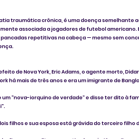
patia traumática crônica, é uma doença semelhante ao
mente associada a jogadores de futebol americano. 
pancadas repetitivas na cabeça — mesmo sem conc
ença.
eito de Nova York, Eric Adams, o agente morto, Didarul
York há mais de três anos e era um imigrante de Bangl
m "nova-iorquino de verdade" e disse ter dito à famíli
i".
dois filhos e sua esposa está grávida do terceiro filho 