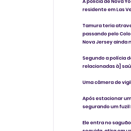
A polícia de Nova Y
residente em Las V
Tamura teria atrav
passando pelo Color
Nova Jersey ainda n
Segundo a polícia d
relacionadas à] sa
Uma câmera de vigi
Após estacionar um
segurando um fuzil
Ele entra no saguão
seguida, atira em u