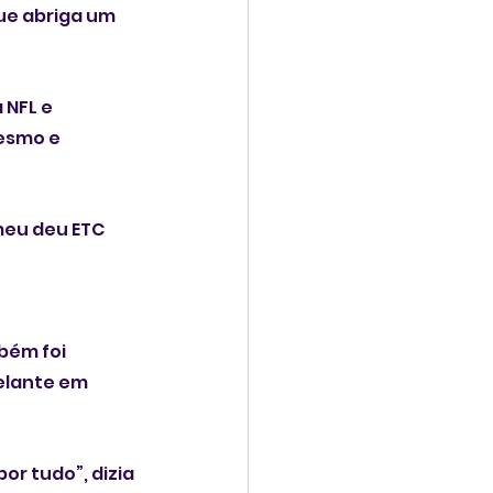
ue abriga um 
 NFL e 
esmo e 
meu deu ETC 
bém foi 
elante em 
or tudo”, dizia 