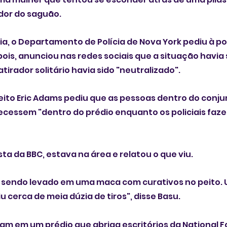
edor do saguão.
a, o Departamento de Polícia de Nova York pediu à p
pois, anunciou nas redes sociais que a situação havia 
tirador solitário havia sido "neutralizado".
eito Eric Adams pediu que as pessoas dentro do conju
ecessem "dentro do prédio enquanto os policiais faz
ista da BBC, estava na área e relatou o que viu.
sendo levado em uma maca com curativos no peito. 
 cerca de meia dúzia de tiros", disse Basu.
am em um prédio que abriga escritórios da National F