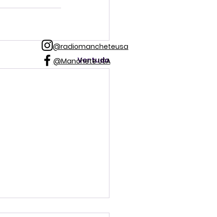
@radiomancheteusa
Ver tudo
@Manchete USA