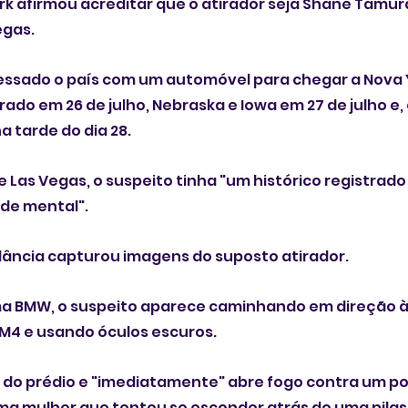
ork afirmou acreditar que o atirador seja Shane Tamura
egas.
essado o país com um automóvel para chegar a Nova 
ado em 26 de julho, Nebraska e Iowa em 27 de julho e,
a tarde do dia 28.
e Las Vegas, o suspeito tinha "um histórico registrado
úde mental".
lância capturou imagens do suposto atirador.
a BMW, o suspeito aparece caminhando em direção à
 M4 e usando óculos escuros.
 do prédio e "imediatamente" abre fogo contra um poli
ma mulher que tentou se esconder atrás de uma pilastr