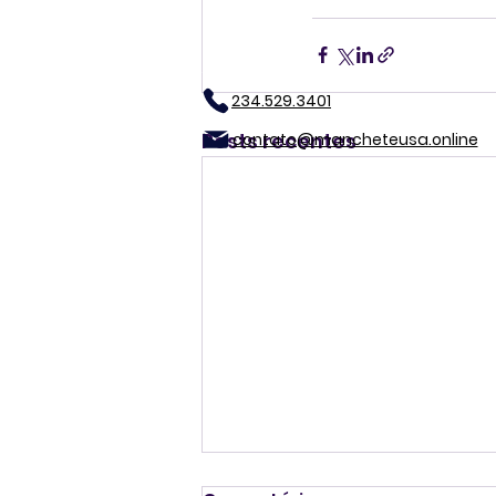
234.529.3401
Posts recentes
contato@mancheteusa.online