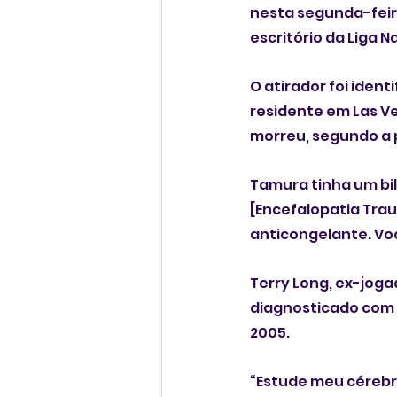
nesta segunda-feira
escritório da Liga 
O atirador foi iden
residente em Las Ve
morreu, segundo a p
Tamura tinha um bil
[Encefalopatia Trau
anticongelante. Voc
Terry Long, ex-joga
diagnosticado com a
2005.
“Estude meu cérebro,