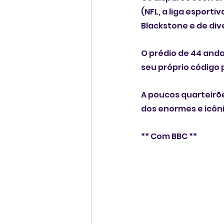
(NFL, a liga esport
Blackstone e de di
O prédio de 44 anda
seu próprio código 
A poucos quarteirõe
dos enormes e icôn
** Com BBC **