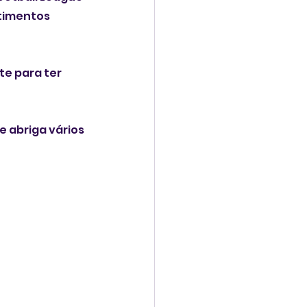
stimentos 
te para ter 
 abriga vários 