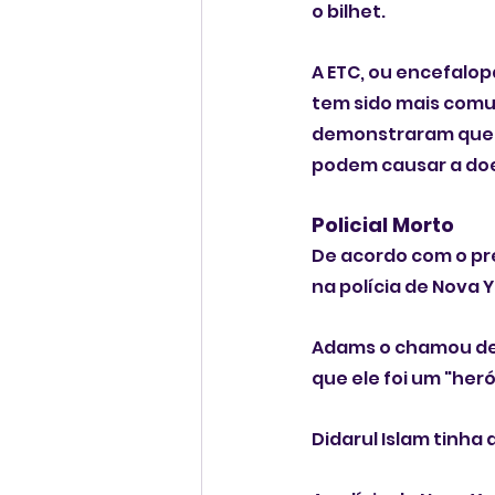
o bilhet. 
A ETC, ou encefalo
tem sido mais comu
demonstraram que 
podem causar a do
Policial Morto
De acordo com o pref
na polícia de Nova 
Adams o chamou de u
que ele foi um "heró
Didarul Islam tinha 