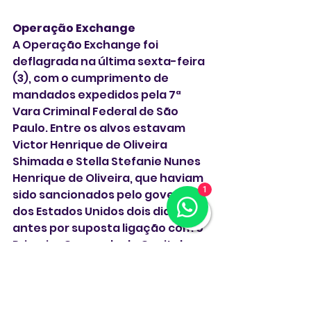
Operação Exchange
A Operação Exchange foi 
deflagrada na última sexta-feira 
(3), com o cumprimento de 
mandados expedidos pela 7ª 
Vara Criminal Federal de São 
Paulo. Entre os alvos estavam 
Victor Henrique de Oliveira 
Shimada e Stella Stefanie Nunes 
Henrique de Oliveira, que haviam 
1
sido sancionados pelo governo 
dos Estados Unidos dois dias 
antes por suposta ligação com o 
Primeiro Comando da Capital 
(PCC). Stella foi presa durante a 
operação, enquanto Shimada é 
considerado foragido.