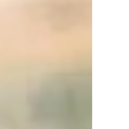
que membros do Primeiro Comando da
Capital (PCC) e pessoas ligadas à facção
investem em imóveis e na abertura de
empresas na Flórida.