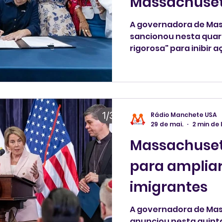
Massachuset
A governadora de Mas
sancionou nesta quarta-feira,
rigorosa" para inibir 
imigração no Estado.
Rádio Manchete USA
29 de mai.
2 min de 
Massachuset
para ampliar
imigrantes
A governadora de Mas
anunciou nesta quinta-fe