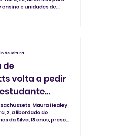
de ensino e unidades de
r diante de uma ação do
teger o acesso de
essenciais, esclarecer os
lidades dos funcionários
rar suas equipes para
ente à presença de
in de leitura
migração".
 de
s volta a pedir
 estudante
sachussets, Maura Healey,
a, 2, a liberdade do
es da Silva, 18 anos, preso
treino de vôlei no sábado