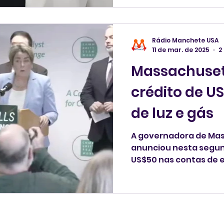
Rádio Manchete USA
11 de mar. de 2025
2
Massachuset
crédito de U
de luz e gás
A governadora de Mas
anunciou nesta segun
US$50 nas contas de el