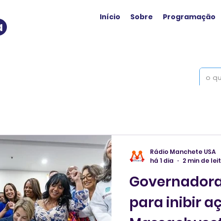
Início
Sobre
Programação
a
Rádio Manchete USA
há 1 dia
2 min de lei
Governadora 
para inibir a