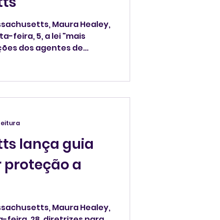
ts
sachusetts, Maura Healey,
 5, a lei "mais
ações dos agentes de
leitura
ts lança guia
 proteção a
sachusetts, Maura Healey,
ira, 28, diretrizes para