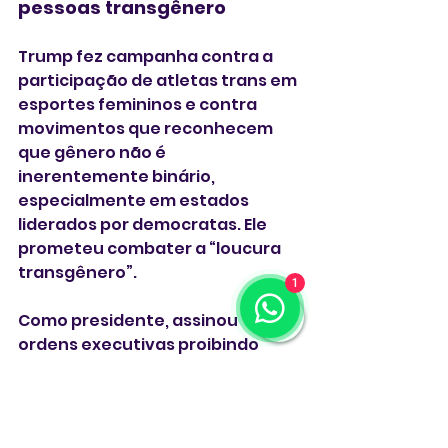
pessoas transgênero
Trump fez campanha contra a 
participação de atletas trans em 
esportes femininos e contra 
movimentos que reconhecem 
que gênero não é 
inerentemente binário, 
especialmente em estados 
liderados por democratas. Ele 
prometeu combater a “loucura 
transgênero”.
1
Como presidente, assinou 
ordens executivas proibindo 
atletas trans em equipes 
femininas e pediu à Suprema 
Corte que revertesse decisões 
que bloquearam sua tentativa 