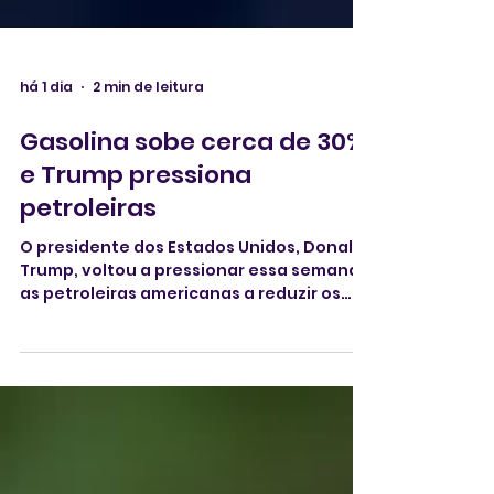
há 1 dia
2 min de leitura
Gasolina sobe cerca de 30%
e Trump pressiona
petroleiras
O presidente dos Estados Unidos, Donald
Trump, voltou a pressionar essa semana
as petroleiras americanas a reduzir os