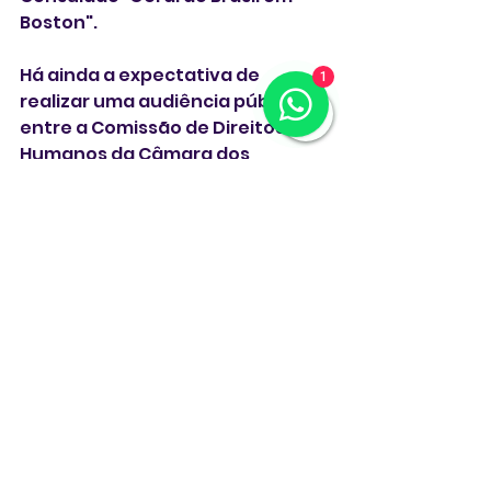
Boston".
Há ainda a expectativa de 
1
realizar uma audiência pública 
entre a Comissão de Direitos 
Humanos da Câmara dos 
Deputados e as organizações 
comunitárias brasileiras nos EUA 
que assinam a carta.
É expressamente proibida a 
reprodução total ou parcial 
deste material sem a 
autorização da MANCHETE USA. 
Todos os textos estão 
protegidos por copyright.
Reproduções autorizadas 
devem conter crédito de 