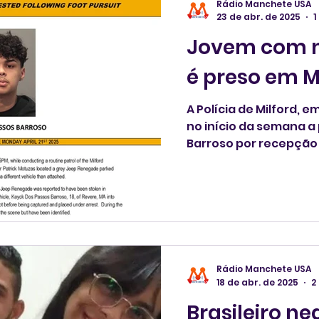
Rádio Manchete USA
23 de abr. de 2025
1
Jovem com n
é preso em M
A Polícia de Milford, 
no início da semana a
Barroso por recepção d
sem carteira de motor
alcoólica em veículo e
Rádio Manchete USA
18 de abr. de 2025
2
Brasileiro n