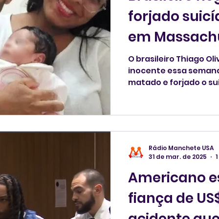
forjado suic
em Massach
O brasileiro Thiago Oli
inocente essa semana
matado e forjado o su
Lynn, Massachusetts. E
fiança e volta ao Tri
14 de maio.
Rádio Manchete USA
31 de mar. de 2025
1
Americano e
fiança de US
acidente qu