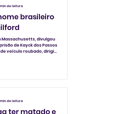
 min de leitura
ome brasileiro
ilford
em Massachusetts, divulgou
 prisão de Kayck dos Passos
e veículo roubado, dirigir
ista, posse de bebida
 resistência à prisão.
 min de leitura
ega ter matado e