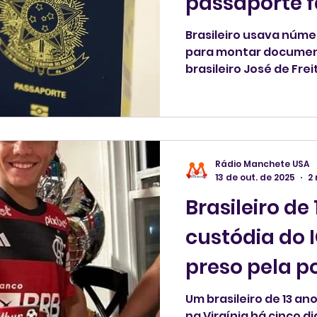
passaporte f
Brasileiro usava núme
para montar documen
brasileiro José de Frei
flagrante após usar u
abrir e acessar conta
Ministério Público Fe
afirma que o crime já
anteriormente e teria
Rádio Manchete USA
autoridades após acu
13 de out. de 2025
2 
eletrônicas de grande 
Brasileiro de
sua custódia transfer
custódia do 
preso pela po
Um brasileiro de 13 an
na Virgínia há cinco di