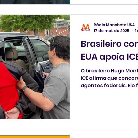
fontes do Itamaraty f
assunto.
Rádio Manchete USA
17 de mai. de 2025
1
Brasileiro c
EUA apoia IC
O brasileiro Hugo Mon
ICE afirma que conco
agentes federais. Ele f
em frente à Corte Dis
Massachusetts, após ser confundido com outra
pessoa.