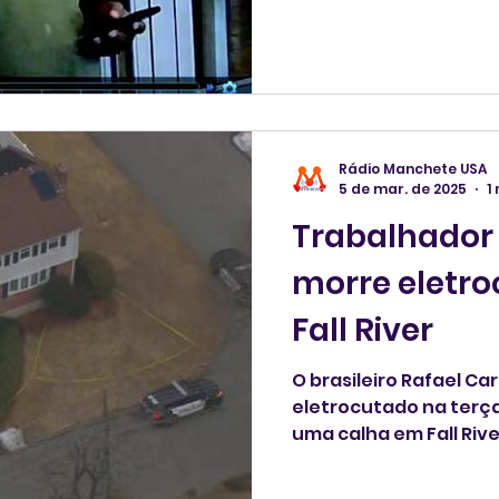
Rádio Manchete USA
5 de mar. de 2025
1
Trabalhador 
morre eletr
Fall River
O brasileiro Rafael Ca
eletrocutado na terç
uma calha em Fall Rive