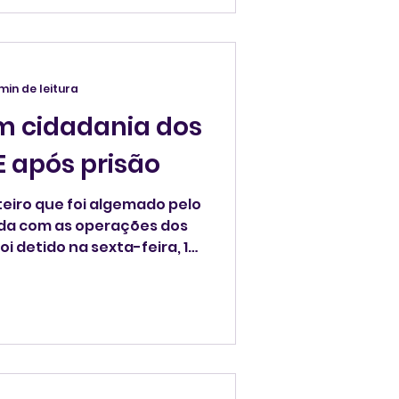
amiliarizadas com o
 min de leitura
om cidadania dos
E após prisão
teiro que foi algemado pelo
rda com as operações dos
oi detido na sexta-feira, 16,
trital de Cambridge, em