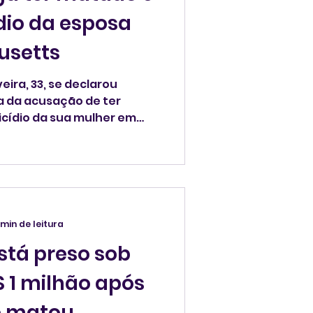
ídio da esposa
usetts
veira, 33, se declarou
 da acusação de ter
icídio da sua mulher em
le está preso sem direito à
bunal Superior de Salem em
 min de leitura
stá preso sob
$ 1 milhão após
e matou