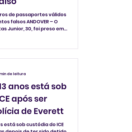
also
ros de passaportes válidos
tos falsos ANDOVER – O
tas Junior, 30, foi preso em
m passaporte falso para
s bancárias comerciais. O
deral de Massachusetts
 havia acontecido
 entrado no radar das
mular transferências
min de leitura
valor. Freitas Junior teve
 13 anos está sob
ida para
ICE após ser
lícia de Everett
os está sob custódia do ICE
as depois de ter sido detido