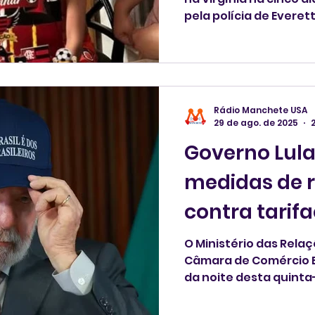
pela polícia de Evere
última semana. Não há informações sobre o
motivo da prisão.
Rádio Manchete USA
29 de ago. de 2025
Governo Lula
medidas de 
contra tarif
O Ministério das Relaç
Câmara de Comércio Ex
da noite desta quinta-
aplicação pelo Brasil 
Econômica sobre os E