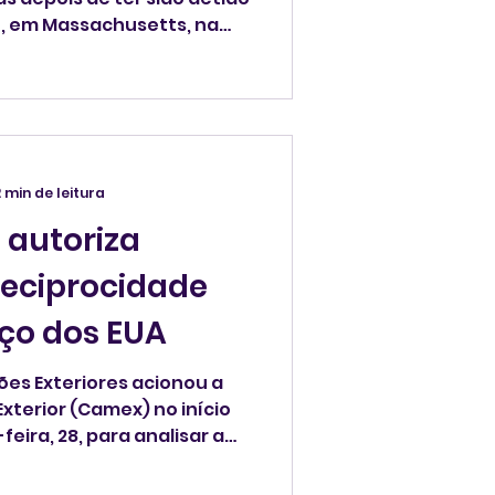
tt, em Massachusetts, na
2 min de leitura
 autoriza
reciprocidade
aço dos EUA
ões Exteriores acionou a
terior (Camex) no início
feira, 28, para analisar a
da Lei da Reciprocidade
stados Unidos, disseram