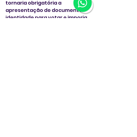
tornaria obrigatória a 
apresentação de documento de 
identidade para votar e imporia 
regras mais rígidas ao voto por 
correspondência em âmbito 
nacional.
** Com Agências **