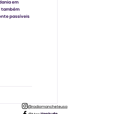
dania em 
al também 
nte passíveis 
@radiomancheteusa
Ver tudo