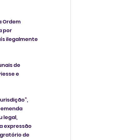
a Ordem 
 por 
ís ilegalmente 
nais de 
iesse e 
urisdição”, 
a emenda 
legal, 
a expressão 
gratório de 