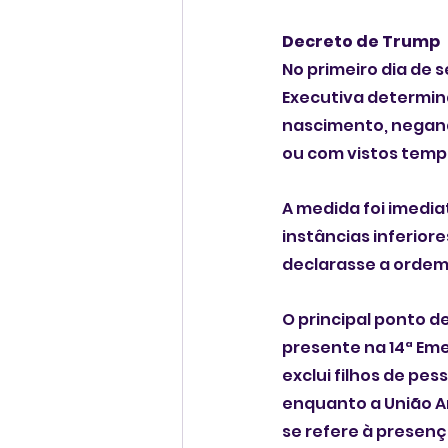
Decreto de Trump 
No primeiro dia de
Executiva determina
nascimento, negando
ou com vistos tempo
A medida foi imedi
instâncias inferior
declarasse a ordem
O principal ponto de
presente na 14ª Em
exclui filhos de pe
enquanto a União A
se refere à presenç