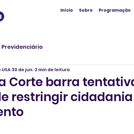
Início
Sobre
Programação
a
o Previdenciário
e USA
30 de jun.
2 min de leitura
 Corte barra tentativ
e restringir cidadania
ento