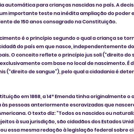
ia automática para crianças nascidas no país. A decisã
 importante teste na inédita ampliação do poder e
nte de 150 anos consagrado na Constituição.
cimento é o princípio segundo o qual a criança se tor
idadã do país em que nasce, independentemente do 
is. O conceito reflete o princípio jus soli (“direito do s
exclusivamente com base no local de nascimento. É d
nis (“direito de sangue”), pelo qual a cidadania é det
ituição em 1868, a 14ª Emenda tinha originalmente o o
 às pessoas anteriormente escravizadas que nascera
 Americana. O texto diz: “Todos os nascidos ou natural
jeitos à sua jurisdição, são cidadãos dos Estados Unido
ou essa mesma redação à legislação federal sobre ci