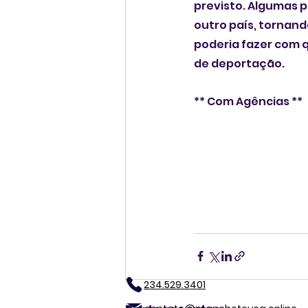
previsto. Algumas 
outro país, tornand
poderia fazer com 
de deportação. 
** Com Agências **
234.529.3401