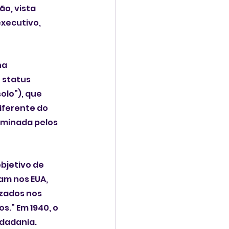
o, vista 
xecutivo, 
na 
status 
olo”), que 
iferente do 
erminada pelos 
bjetivo de 
m nos EUA, 
izados nos 
s.” Em 1940, o 
dadania. 