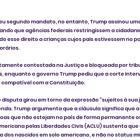
 seu segundo mandato, no entanto, Trump assinou um
ndo que agências federais restringissem a cidadania
 esse direito a crianças cujos pais estivessem no pa
rários. 
atamente contestada na Justiça e bloqueada por tribu
es, enquanto o governo Trump pediu que a corte interv
 compatível com a Constituição.
 disputa girou em torno da expressão “sujeitos à sua j
enda. Trump argumenta que a cláusula significa que 
ssoas que não estejam no país de forma permanente ou 
mericana pelas Liberdades Civis (ACLU) sustenta que 
a dos nascidos em solo americano, e não no status mi