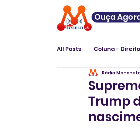
Ouça Agor
All Posts
Coluna - Direit
Rádio Manchet
Suprema
Trump d
nascim