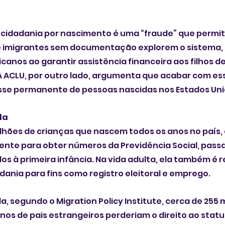
 cidadania por nascimento é uma “fraude” que permit
 e imigrantes sem documentação explorem o sistema, 
canos ao garantir assistência financeira aos filhos d
 A ACLU, por outro lado, argumenta que acabar com ess
asse permanente de pessoas nascidas nos Estados Uni
da
ilhões de crianças que nascem todos os anos no país, 
ente para obter números da Previdência Social, passa
os à primeira infância. Na vida adulta, ela também é 
ania para fins como registro eleitoral e emprego.
, segundo o Migration Policy Institute, cerca de 255 m
nos de pais estrangeiros perderiam o direito ao status