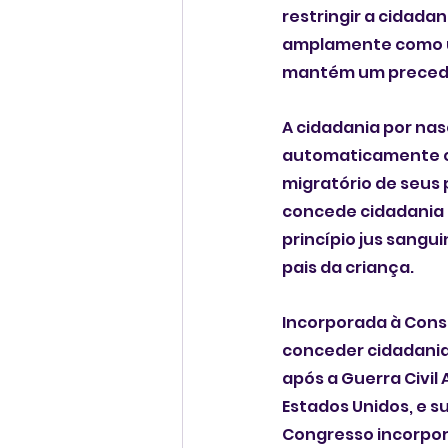
restringir a cidadan
amplamente como um
mantém um precede
A cidadania por nas
automaticamente c
migratório de seus pa
concede cidadania 
princípio jus sangui
pais da criança.
Incorporada à Const
conceder cidadania
após a Guerra Civil
Estados Unidos, e su
Congresso incorpor