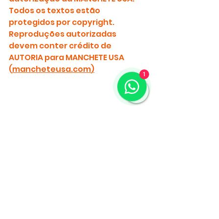
Todos os textos estão 
protegidos por copyright.
Reproduções autorizadas 
devem conter crédito de 
AUTORIA para MANCHETE USA 
(
mancheteusa.com
)
1
ICE
Flórida
Jacksonville
Illegal Immigration Enforcement Act