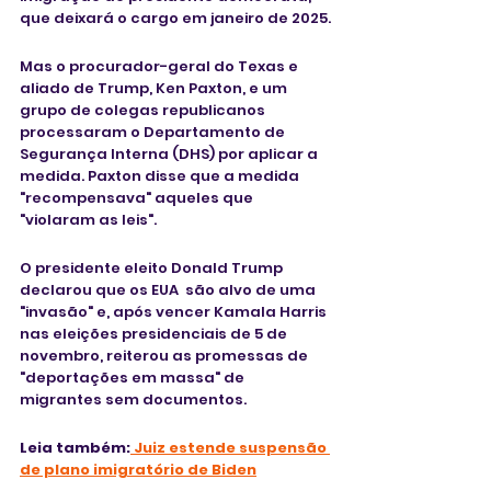
que deixará o cargo em janeiro de 2025.
Mas o procurador-geral do Texas e 
aliado de Trump, Ken Paxton, e um 
grupo de colegas republicanos 
processaram o Departamento de 
Segurança Interna (DHS) por aplicar a 
medida. Paxton disse que a medida 
"recompensava" aqueles que 
"violaram as leis".
O presidente eleito Donald Trump 
declarou que os EUA  são alvo de uma 
"invasão" e, após vencer Kamala Harris 
nas eleições presidenciais de 5 de 
novembro, reiterou as promessas de 
"deportações em massa" de 
migrantes sem documentos.
Leia também:
 Juiz estende suspensão 
de plano imigratório de Biden