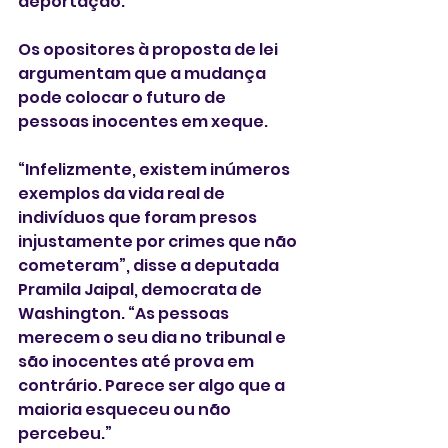
deportação. 
Os opositores à proposta de lei 
argumentam que a mudança 
pode colocar o futuro de 
pessoas inocentes em xeque. 
“Infelizmente, existem inúmeros 
exemplos da vida real de 
indivíduos que foram presos 
injustamente por crimes que não 
cometeram”, disse a deputada 
Pramila Jaipal, democrata de 
Washington. “As pessoas 
merecem o seu dia no tribunal e 
são inocentes até prova em 
contrário. Parece ser algo que a 
maioria esqueceu ou não 
percebeu.”