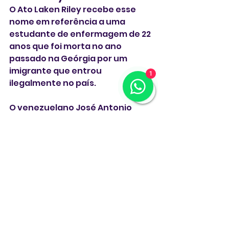
O Ato Laken Riley recebe esse 
nome em referência a uma 
estudante de enfermagem de 22 
anos que foi morta no ano 
passado na Geórgia por um 
imigrante que entrou 
1
ilegalmente no país. 
O venezuelano José Antonio 
Ibarra  havia sido preso por roubo 
de uma loja e solto sob fiança 
antes do assassinato. 
Em novembro ele foi condenado 
à prisão perpétua por homicídio.
O caso foi amplamente citado 
por Trump e seus apoiadores 