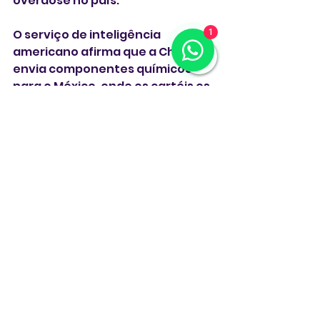
overdose no país.
O serviço de inteligência 
1
americano afirma que a China 
envia componentes químicos 
para o México, onde os cartéis os 
transformam em fentanil e 
enviam o produto para os 
Estados Unidos. O magnata 
republicano afirma que o Partido 
Comunista que governa a China 
tem “subsidiado empresas 
químicas chinesas para que 
exportem fentanil”.
Estados Unidos
tarifas
China
importação