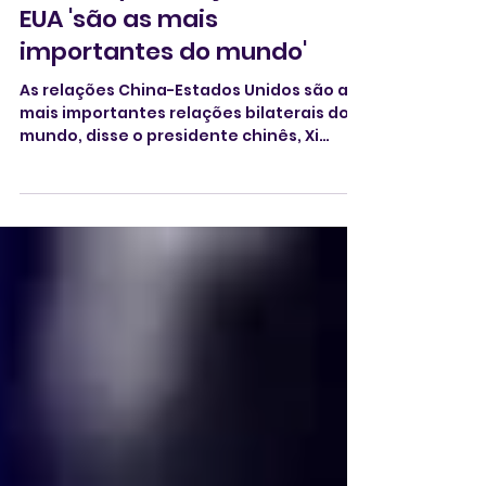
14 de mai.
5 min de leitura
Em encontro com Trump, Xi
afirma que relações China-
EUA 'são as mais
importantes do mundo'
As relações China-Estados Unidos são as
mais importantes relações bilaterais do
mundo, disse o presidente chinês, Xi
Jinping, durante banquete de Estado
oferecido nesta quinta-feira, 14, em
Pequim ao ser par americano Donald
Trump.