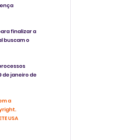
oença 
ra finalizar a 
al buscam o 
processos 
de janeiro de 
em a 
right.
TE USA 