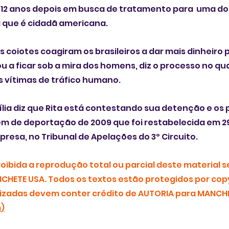
o 12 anos depois em busca de tratamento para  uma d
 que é cidadã americana. 
s coiotes coagiram os brasileiros a dar mais dinheiro pa
u a ficar sob a mira dos homens, diz o processo no qu
às vítimas de tráfico humano.
ia diz que Rita está contestando sua detenção e os 
m de deportação de 2009 que foi restabelecida em 29 
 presa, no Tribunal de Apelações do 3º Ci
r
cuito.
ibida a reprodução total ou parcial deste material s
CHETE USA. Todos os textos estão protegidos por copy
zadas devem conter crédito de AUTORIA para MANCHE
m
)