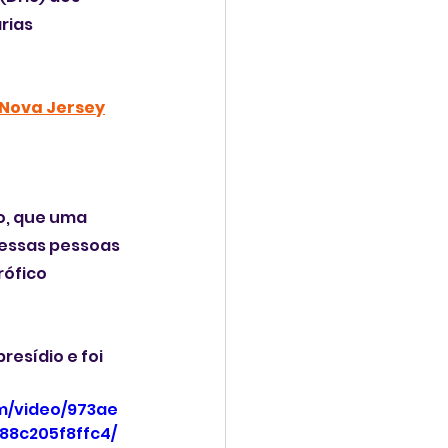
rias 
 Nova Jersey
o, que uma 
essas pessoas 
ófico 
resídio e foi 
om/video/973ae
88c205f8ffc4/