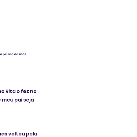
a prisão da mãe 
 Rita o fez no 
 meu pai seja 
as voltou pela 