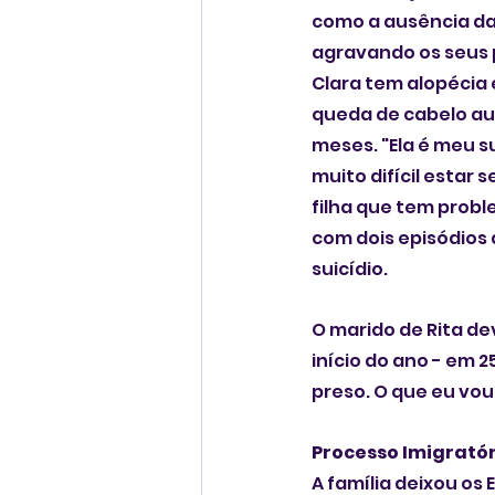
como a ausência da
agravando os seus 
Clara tem alopécia 
queda de cabelo au
meses. "Ela é meu s
muito difícil estar 
filha que tem probl
com dois episódios 
suicídio. 
O marido de Rita de
início do ano - em 2
preso. O que eu vou 
Processo Imigratór
A família deixou os