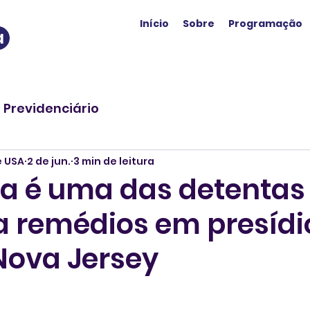
Início
Sobre
Programação
a
o Previdenciário
e USA
2 de jun.
3 min de leitura
ira é uma das detenta
a remédios em presídi
Nova Jersey