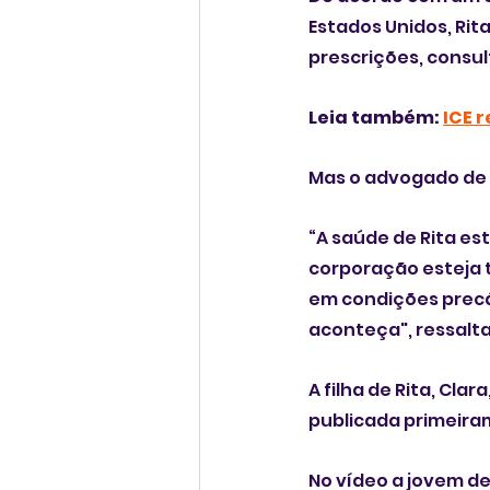
Estados Unidos, Rit
prescrições, consu
Leia também: 
ICE 
Mas o advogado de R
“A saúde de Rita es
corporação esteja 
em condições precár
aconteça", ressalt
A filha de Rita, Cla
publicada primeira
No vídeo a jovem de 