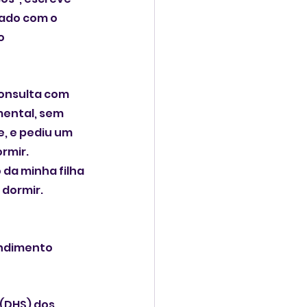
ado com o 
o 
onsulta com 
mental, sem 
e, e pediu um 
rmir. 
da minha filha 
dormir. 
ndimento 
DHS) dos 