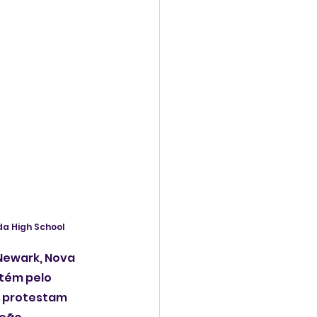
a High School 
 Newark, Nova 
tém pelo 
s protestam 