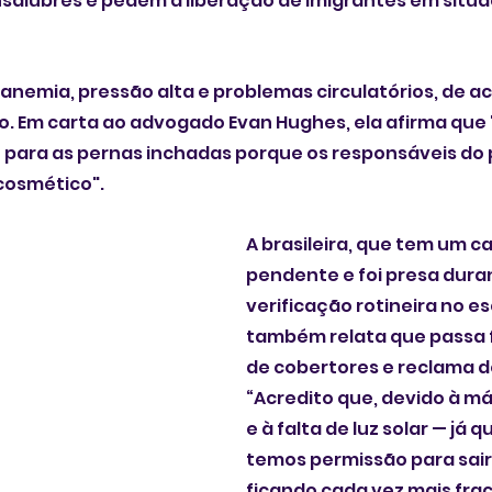
nsalubres e pedem a liberação de imigrantes em situa
anemia, pressão alta e problemas circulatórios, de a
o. Em carta ao advogado Evan Hughes, ela afirma que 
para as pernas inchadas porque os responsáveis do p
cosmético". 
A brasileira, que tem um ca
pendente e foi presa dura
verificação rotineira no escr
também relata que passa fr
de cobertores e reclama d
“Acredito que, devido à m
e à falta de luz solar — já 
temos permissão para sair
ficando cada vez mais frac