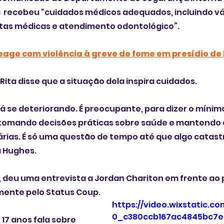
a  recebeu “cuidados médicos adequados, incluindo vá
ltas médicas e atendimento odontológico”.
reage com violência à greve de fome em presídio de
ita disse que a situação dela inspira cuidados.
tá se deteriorando. É preocupante, para dizer o mínim
tomando decisões práticas sobre saúde e mantendo 
ias. É só uma questão de tempo até que algo catastr
a Hughes.
ra, deu uma entrevista a Jordan Chariton em frente ao p
mente pelo Status Coup. 
https://video.wixstatic.c
0_c380ccb167ac4845bc7e
17 anos fala sobre 