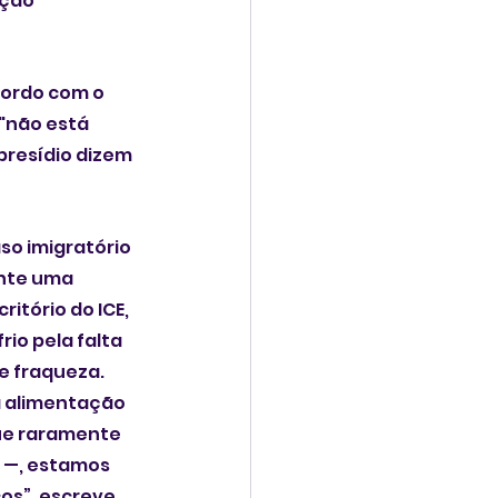
ção 
cordo com o 
"não está 
resídio dizem 
so imigratório 
nte uma 
itório do ICE,  
io pela falta 
e fraqueza. 
á alimentação 
que raramente 
 —, estamos 
os”, escreve 