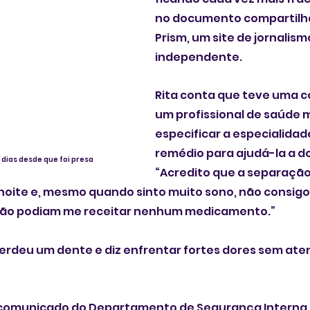
no documento compartilh
Prism, um site de jornalism
independente. 
Rita conta que teve uma c
um profissional de saúde 
especificar a especialidad
remédio para ajudá-la a do
s dias desde que foi presa
“Acredito que a separação 
noite e, mesmo quando sinto muito sono, não consigo 
ão podiam me receitar nenhum medicamento.”
rdeu um dente e diz enfrentar fortes dores sem ate
comunicado do Departamento de Segurança Interna (