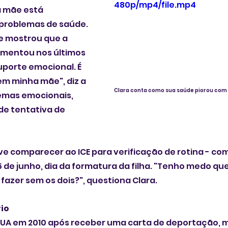
480p/mp4/file.mp4
 mãe está 
problemas de saúde. 
e mostrou que a 
mentou nos últimos 
uporte emocional. É 
sem minha mãe", diz a 
Clara conta como sua saúde piorou com 
emas emocionais, 
de tentativa de 
ve comparecer ao ICE para verificação de rotina - como
5 de junho, dia da formatura da filha. "Tenho medo que
fazer sem os dois?", questiona Clara. 
io
 EUA em 2010 após receber uma carta de deportação, m