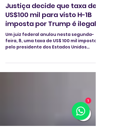
8 de jun.
2 min de leitura
Justiça decide que taxa de
US$100 mil para visto H-1B
imposta por Trump é ilegal
Um juiz federal anulou nesta segunda-
feira, 8, ‌uma taxa de US$ 100 mil imposta
pelo presidente dos Estados Unidos
Donald Trump para novos vistos H-1B,
voltados a trabalhadores estrangeiros
1
altamente qualificados, concluindo que
trata-se de um imposto ilegal e não
autorizado pelo Congresso.