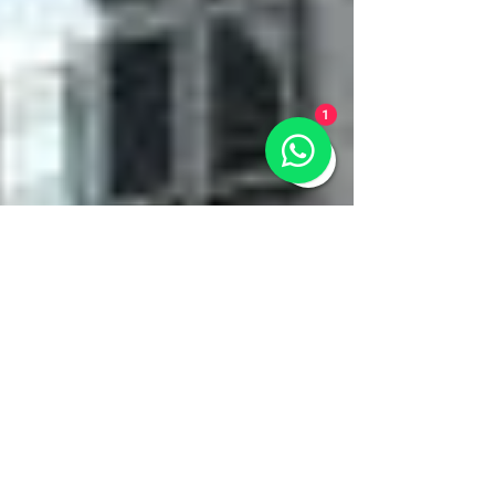
do brasileiro John Lenon Sena Rosa em
Massachusetts para justificar a ação em
expulsar "os piores elementos" dos
Estados Unidos e coloca na mira a
empresa para a qual o homem
1
trabalhava.