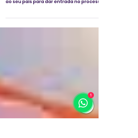
1
22 de mai.
2 min de leitura
Governo Trump determina
que imigrantes voltem a