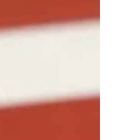
15 de jun.
1 min de leitura
USCIS retoma processos de
imigração barrados por
cidadania
O Serviço de Cidadania e Imigração dos
Estados Unidos (USCIS) retomou o
processamento de milhares de casos que
estavam suspensos por conta
exclusivamente do local de nascimento
dos aplicantes.