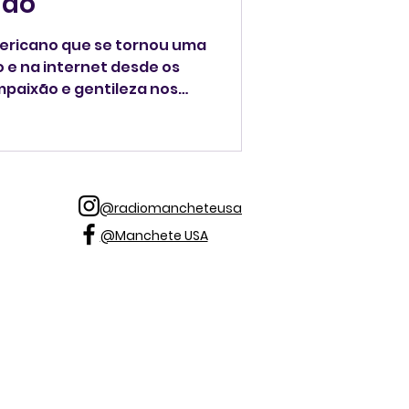
ndo"
americano que se tornou uma
 e na internet desde os
mpaixão e gentileza nos
 88 anos, anunciou sua
@radiomancheteusa
@Manchete USA