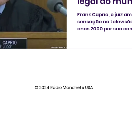
legal do mu
Frank Caprio, o juiz 
sensação na televisão
anos 2000 por sua co
tribunais, morreu aos
família.
© 2024 Rádio Manchete USA