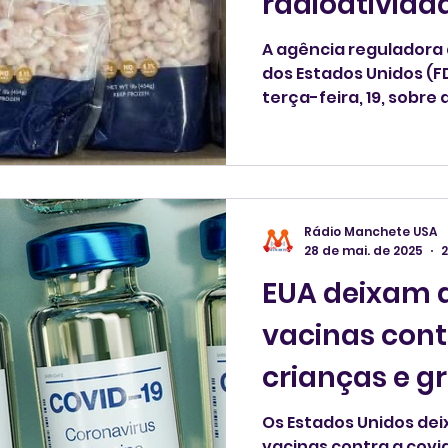
radioativida
A agência reguladora
dos Estados Unidos (F
terça-feira, 19, sobre
material radioativo e
congelado importado 
Rádio Manchete USA
28 de mai. de 2025
2
EUA deixam 
vacinas cont
crianças e g
Os Estados Unidos de
vacinas contra a covi