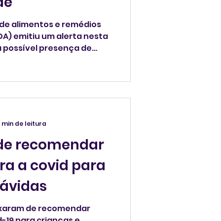
de
 de alimentos e remédios
DA) emitiu um alerta nesta
 a possível presença de
m lotes de camarão cru e
da Indonésia.
 min de leitura
de recomendar
ra a covid para
rávidas
ixaram de recomendar
d-19 para crianças e