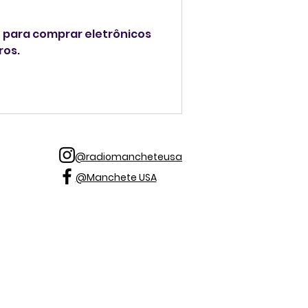
 para comprar eletrônicos
ros.
@radiomancheteusa
@Manchete USA