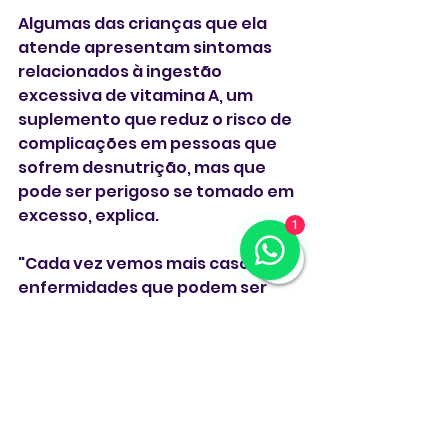
Algumas das crianças que ela 
atende apresentam sintomas 
relacionados à ingestão 
excessiva de vitamina A, um 
suplemento que reduz o risco de 
complicações em pessoas que 
sofrem desnutrição, mas que 
pode ser perigoso se tomado em 
excesso, explica.
1
"Cada vez vemos mais casos de 
enfermidades que podem ser 
prevenidas com vacinas", diz a 
médica, que cita o recente 
ressurgimento de casos de 
coqueluche, outra doença 
infecciosa. Antes do 
desenvolvimento de uma vacina 