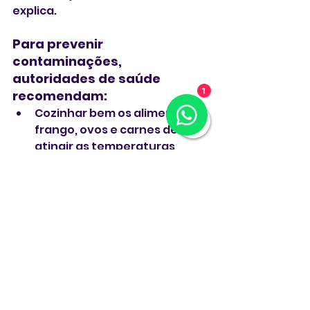
explica.
Para prevenir 
contaminações, 
autoridades de saúde 
recomendam:
1
Cozinhar bem os alimentos: 
frango, ovos e carnes devem 
atingir as temperaturas 
internas seguras (74°C para 
frango; 63°C para carne 
bovina e suína). Gemas 
devem estar firmes.
Praticar boa higiene: lavar as 
mãos e superfícies antes e 
depois de manusear 
alimentos crus, usando água 
quente e sabão.