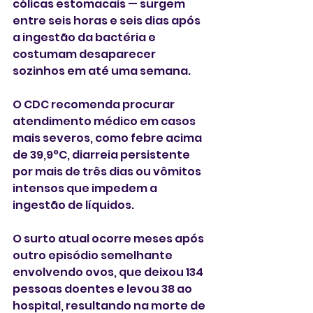
cólicas estomacais — surgem 
entre seis horas e seis dias após 
a ingestão da bactéria e 
costumam desaparecer 
sozinhos em até uma semana.
O CDC recomenda procurar 
atendimento médico em casos 
mais severos, como febre acima 
de 39,9°C, diarreia persistente 
por mais de três dias ou vômitos 
intensos que impedem a 
ingestão de líquidos.
O surto atual ocorre meses após 
outro episódio semelhante 
envolvendo ovos, que deixou 134 
pessoas doentes e levou 38 ao 
hospital, resultando na morte de 