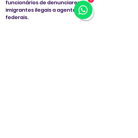
1
funcionários de denunciarem 
imigrantes ilegais a agentes 
federais.
Os municípios que não 
atenderem às exigências do 
governo de Donald Trump de 
colaborar com o ICE correm o 
risco de perder verbas federais.
É expressamente proibida a 
reprodução total ou parcial deste 
material sem a autorização da 
MANCHETE USA. Todos os textos 
estão protegidos por copyright. 
Reproduções autorizadas devem 
conter crédito de AUTORIA para 
MANCHETE USA (
mancheteusa.com
)
Estados Unidos
ICE
imigrantes
Boston