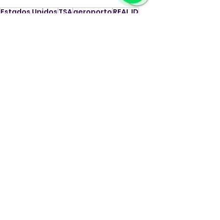
Estados Unidos
TSA
aeroporto
REAL ID