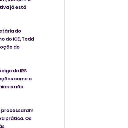
va já está 
tária do 
o do ICE, Todd 
oção do 
digo do IRS 
eções como a 
minais não 
o processaram 
a prática. Os 
às 