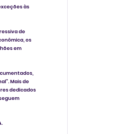
exceções às 
essiva de 
conômica, os 
lhões em 
documentados, 
al”. Mais de 
res dedicados 
nseguem 
A
.