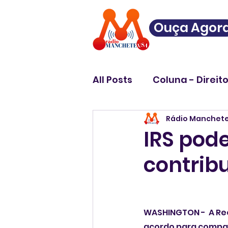
Ouça Agor
All Posts
Coluna - Direit
Rádio Manchet
IRS pod
contrib
WASHINGTON -  A Rec
acordo para compart