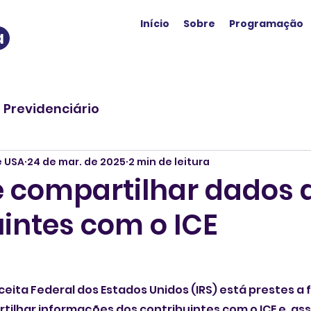
Início
Sobre
Programação
a
o Previdenciário
e USA
24 de mar. de 2025
2 min de leitura
e compartilhar dados 
uintes com o ICE
eita Federal dos Estados Unidos (IRS) está prestes a 
ilhar informações dos contribuintes com o ICE e, assi