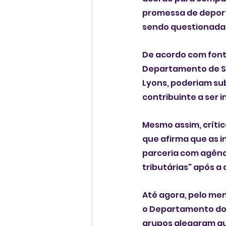
promessa de deport
sendo questionada 
De acordo com font
Departamento de Seg
Lyons, poderiam su
contribuinte a ser 
Mesmo assim, crític
que afirma que as 
parceria com agênci
tributárias" após a
Até agora, pelo me
o Departamento do T
grupos alegaram que