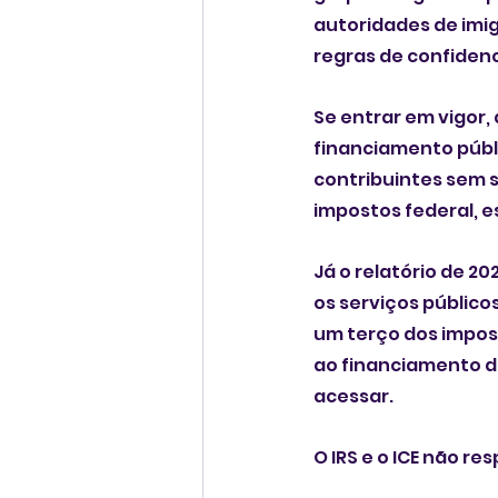
autoridades de imig
regras de confidenc
Se entrar em vigor
financiamento públi
contribuintes sem s
impostos federal, es
Já o relatório de 2
os serviços públicos
um terço dos impos
ao financiamento d
acessar.
O IRS e o ICE não 