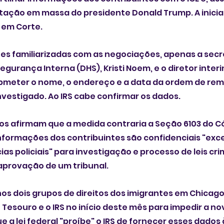
ação em massa do presidente Donald Trump. A iniciati
em Corte. 
es familiarizadas com as negociações, apenas a secre
urança Interna (DHS), Kristi Noem, e o diretor interin
bmeter o nome, o endereço e a data da ordem de rem
investigado. Ao IRS cabe confirmar os dados.
os afirmam que a medida contraria a Seção 6103 do Có
informações dos contribuintes são confidenciais "exc
as policiais" para investigação e processo de leis cri
 aprovação de um tribunal. 
nos dois grupos de direitos dos imigrantes em Chicag
esouro e o IRS no início deste mês para impedir a nov
 a lei federal "proíbe" o IRS de fornecer esses dados 