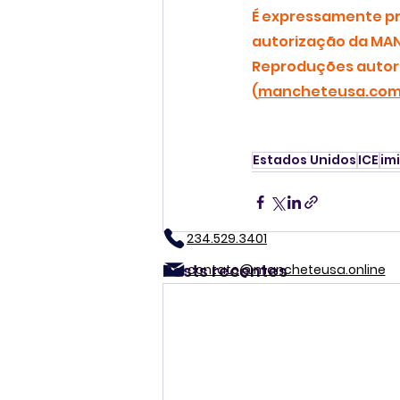
É expressamente pro
autorização da MAN
Reproduções autori
(
mancheteusa.co
Estados Unidos
ICE
im
234.529.3401
Posts recentes
contato@mancheteusa.online