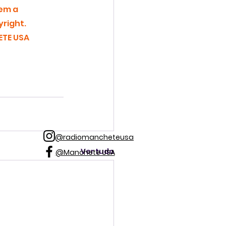
em a 
right.
TE USA 
@radiomancheteusa
Ver tudo
@Manchete USA