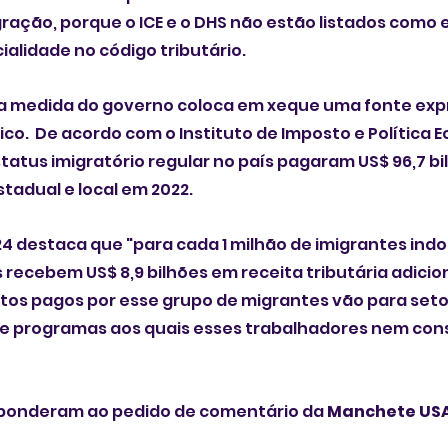
ração, porque o ICE e o DHS não estão listados como 
ialidade no código tributário.
, a medida do governo coloca em xeque uma fonte expr
co.  De acordo com o Instituto de Imposto e Política E
tatus imigratório regular no país pagaram US$ 96,7 bi
tadual e local em 2022. 
024 destaca que "para cada 1 milhão de imigrantes in
 recebem US$ 8,9 bilhões em receita tributária adicion
tos pagos por esse grupo de migrantes vão para seto
e programas aos quais esses trabalhadores nem co
responderam ao pedido de comentário da
 Manchete US