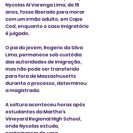
Nycolas Al Varenga Lima, de 15 
anos, fosse liberado para morar 
com um irmão adulto, em Cape 
Cod, enquanto o caso imigratório 
é julgado. 
O pai do jovem, Rogerio da Silva 
Lima, permanece sob custódia 
das autoridades de imigração, 
mas não pode ser transferido 
para fora de Massachusetts 
durante o processo, determinou 
a magistrada. 
A soltura aconteceu horas após 
estudantes da Martha’s 
Vineyard Regional High School, 
onde Nycolas estuda, 