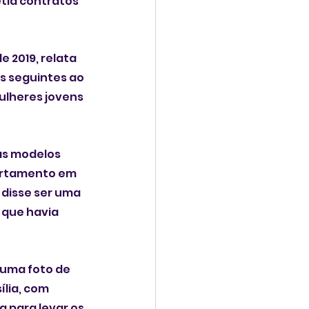
ia contratos 
 2019, relata 
s seguintes ao 
ulheres jovens 
as modelos 
artamento em 
disse ser uma 
 que havia 
uma foto de 
lia, com 
 para levar os 