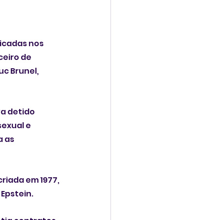
icadas nos 
eiro de 
c Brunel, 
a detido 
exual e 
 as 
riada em 1977, 
Epstein.