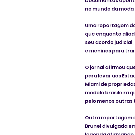
Documentos apontam
no mundo da moda p
Uma reportagem do j
que enquanto aliad
seu acordo judicial
e meninas para tra
O jornal afirmou qu
para levar aos Est
Miami de propriedad
modelo brasileira q
pelo menos outras
Outra reportagem d
Brunel divulgada em
legenda afirmando q