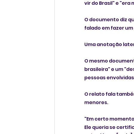
vir do Brasil" e "era
O documento diz que
falado em fazer um 
Uma anotação latera
O mesmo documento 
brasileira" e um "de
pessoas envolvidas
O relato fala també
menores.
"Em certo momento,
Ele queria se certi