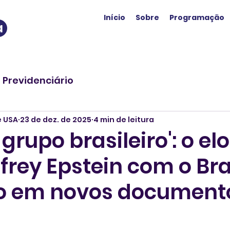
Início
Sobre
Programação
a
o Previdenciário
e USA
23 de dez. de 2025
4 min de leitura
grupo brasileiro': o el
frey Epstein com o Bra
o em novos document