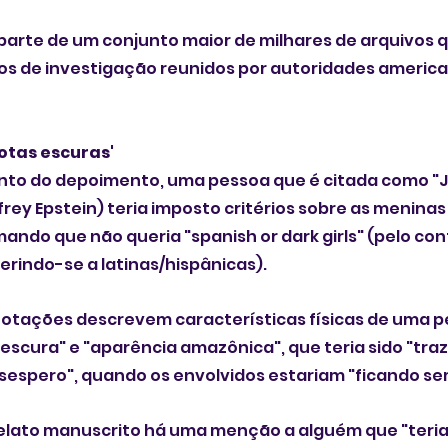
parte de um conjunto maior de milhares de arquivos que
s de investigação reunidos por autoridades america
rotas escuras'
o do depoimento, uma pessoa que é citada como "JE
rey Epstein) teria imposto critérios sobre as meninas
ando que não queria "spanish or dark girls" (pelo con
rindo-se a latinas/hispânicas).
notações descrevem características físicas de uma p
scura" e "aparência amazônica", que teria sido "trazid
spero", quando os envolvidos estariam "ficando se
relato manuscrito há uma menção a alguém que "teri