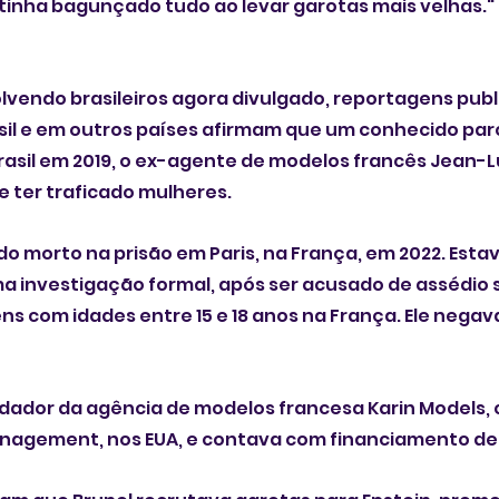
a] tinha bagunçado tudo ao levar garotas mais velhas."
lvendo brasileiros agora divulgado, reportagens publ
sil e em outros países afirmam que um conhecido parc
rasil em 2019, o ex-agente de modelos francês Jean-Lu
ter traficado mulheres.
do morto na prisão em Paris, na França, em 2022. Estav
ma investigação formal, após ser acusado de assédio s
ns com idades entre 15 e 18 anos na França. Ele negava
ador da agência de modelos francesa Karin Models, c
nagement, nos EUA, e contava com financiamento de 