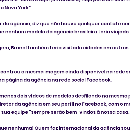
a Nova York".
tor da agência, diz que não houve qualquer contato co
que nenhum modelo da agência brasileira teria viajado
em, Brunel também teria visitado cidades em outros 
ncontrou a mesma imagem ainda disponível na rede so
na página da agência na rede social Facebook.
o menos dois vídeos de modelos desfilando na mesma p
iretor da agência em seu perfil no Facebook, com o m
e sua equipe "sempre serão bem-vindos à nossa casa.
que nenhuma! Quem faz internacional da agência sou