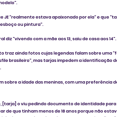
 modelo".
 JE "realmente estava apaixonado por ela" e que "ta
esboço ou pintura".
l diz "vivendo com a mãe aos 13, saiu de casa aos 14".
traz ainda fotos cujas legendas falam sobre uma "f
sfile brasileiro", mas tarjas impedem a identificação do
.
m sobre a idade das meninas, com uma preferência de
 [tarja] o viu pedindo documento de identidade para 
ficar de que tinham menos de 18 anos porque não esta