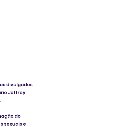
s divulgados 
io Jeffrey 
.
nação do 
 sexuais e 