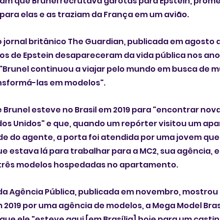
 que Brunel recrutava garotas para Epstein, promet
ara elas e as traziam da França em um avião.
ornal britânico The Guardian, publicada em agosto de
os de Epstein desapareceram da vida pública nos ano
, "Brunel continuou a viajar pelo mundo em busca de m
nsformá-las em modelos".
e Brunel esteve no Brasil em 2019 para "encontrar nov
ados Unidos" e que, quando um repórter visitou um ap
e do agente, a porta foi atendida por uma jovem que 
ue estava lá para trabalhar para a MC2, sua agência, e
 três modelos hospedadas no apartamento.
a Agência Pública, publicada em novembro, mostrou 
 2019 por uma agência de modelos, a Mega Model Brasí
ue ele "esteve aqui [em Brasília] hoje para um casting