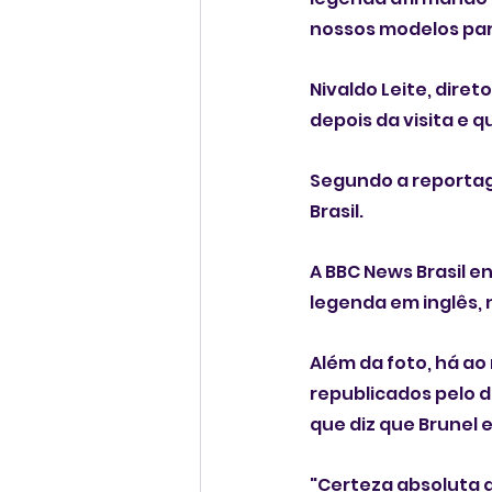
nossos modelos par
Nivaldo Leite, dire
depois da visita e 
Segundo a reportag
Brasil.
A BBC News Brasil e
legenda em inglês, 
Além da foto, há a
republicados pelo d
que diz que Brunel 
"Certeza absoluta 