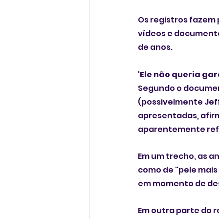
Os registros fazem 
vídeos e documento
de anos.
'Ele não queria ga
Segundo o document
(possivelmente Jeff
apresentadas, afirm
aparentemente refe
Em um trecho, as a
como de "pele mais e
em momento de dese
Em outra parte do 