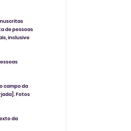
nuscritas 
ta de pessoas 
s, inclusive 
pessoas 
 no campo da 
jada]. Fotos 
exto da 