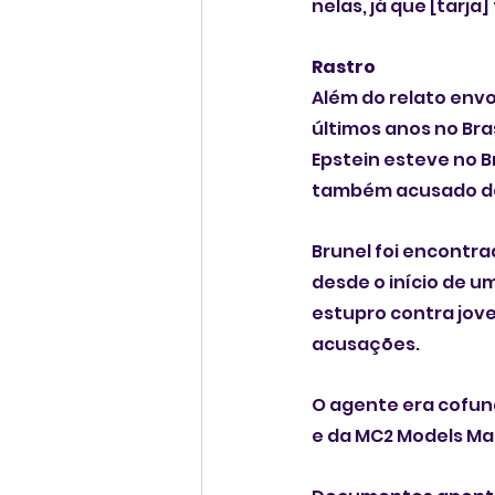
nelas, já que [tarj
Rastro
Além do relato envo
últimos anos no Bra
Epstein esteve no B
também acusado de 
Brunel foi encontra
desde o início de u
estupro contra jove
acusações.
O agente era cofund
e da MC2 Models Ma