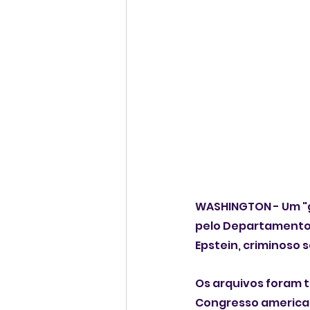
WASHINGTON - Um "g
pelo Departamento d
Epstein, criminoso 
Os arquivos foram t
Congresso american