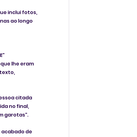
 inclui fotos, 
nas ao longo 
" 
 que lhe eram 
texto, 
essoa citada 
a no final, 
m garotas".
a acabado de 