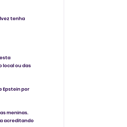
lvez tenha 
esta 
 local ou das 
 Epstein por 
as meninas. 
va acreditando 