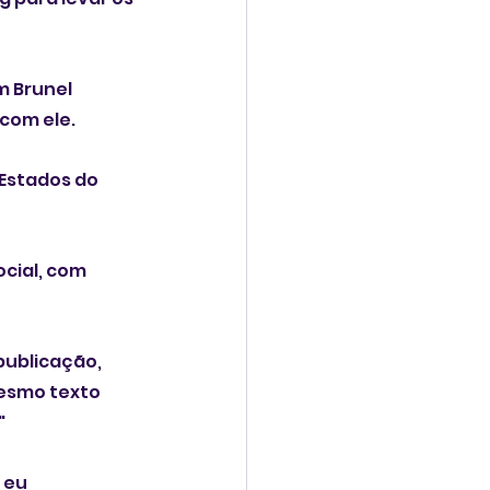
m Brunel 
 com ele.
Estados do 
cial, com 
ublicação, 
esmo texto 
"
 eu 