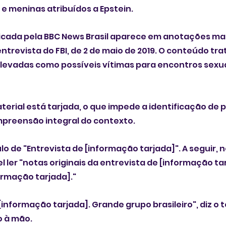
 e meninas atribuídos a Epstein.
ficada pela BBC News Brasil aparece em anotações ma
revista do FBI, de 2 de maio de 2019. O conteúdo tra
levadas como possíveis vítimas para encontros sexuai
erial está tarjada, o que impede a identificação de 
mpreensão integral do contexto.
ulo de "Entrevista de [informação tarjada]". A seguir,
l ler "notas originais da entrevista de [informação tar
ormação tarjada]."
informação tarjada]. Grande grupo brasileiro", diz o t
o à mão.