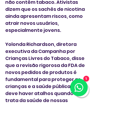
não contêm tabaco. Ativistas 
dizem que os sachês de nicotina 
ainda apresentam riscos, como 
atrair novos usuários, 
especialmente jovens.
Yolonda Richardson, diretora 
executiva da Campanha por 
Crianças Livres do Tabaco, disse 
que a revisão rigorosa da FDA de 
novos pedidos de produtos é 
fundamental para proteger as 
1
crianças e a saúde pública. "Não 
deve haver atalhos quando se 
trata da saúde de nossas 
crianças", disse Richardson.
As evidências atuais, no entanto, 
não mostram uma adoção 