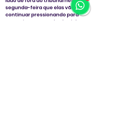
lado de fora do tribunal nesta 
segunda-feira que elas vão 
continuar pressionando para 
garantir o retorno de Alawieh aos 
Estados Unidos.
"Não vamos parar de lutar", 
afirmou.
** Com Reuters **
Estados Unidos
deportação
H-1B
Rasha Alawieh