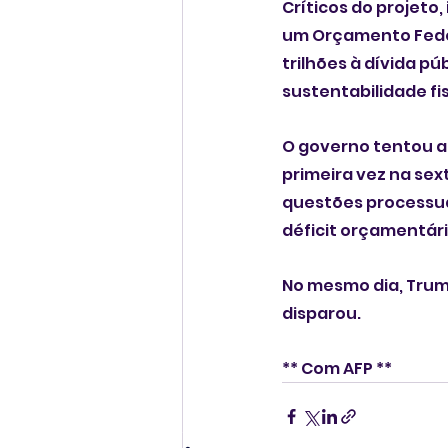
Críticos do projeto
um Orçamento Feder
trilhões à dívida 
sustentabilidade fi
O governo tentou a
primeira vez na sex
questões processua
déficit orçamentári
No mesmo dia, Trump
disparou.
** Com AFP **