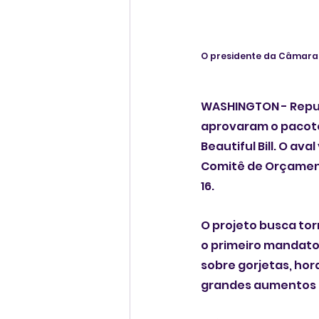
O presidente da Câmara, 
WASHINGTON - Repub
aprovaram o pacote
Beautiful Bill. O av
Comitê de Orçament
16.
O projeto busca to
o primeiro mandato
sobre gorjetas, hor
grandes aumentos n