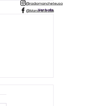
@radiomancheteusa
Ver tudo
@Manchete USA