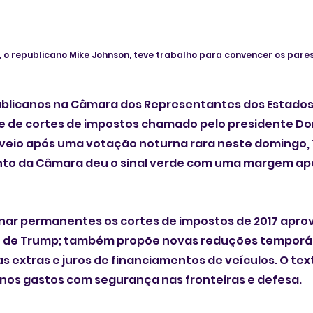
o republicano Mike Johnson, teve trabalho para convencer os pare
licanos na Câmara dos Representantes dos Estados 
 de cortes de impostos chamado pelo presidente Do
al veio após uma votação noturna rara neste domingo, 1
o da Câmara deu o sinal verde com uma margem aper
rnar permanentes os cortes de impostos de 2017 apro
 de Trump; também propõe novas reduções temporári
as extras e juros de financiamentos de veículos. O tex
os gastos com segurança nas fronteiras e defesa.