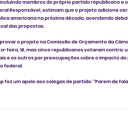
, incluindo membros do próprio partido republicano e 
al Responsável, estimam que o projeto adicione cerc
pública americana na próxima década, acendendo debat
scal das propostas.
provar o projeto na Comissão de Orçamento da Câma
ta-feira, 16, mas cinco republicanos votaram contra: u
is e os outros por preocupações sobre o impacto do 
o federal.
 fez um apelo aos colegas de partido: "Parem de falar