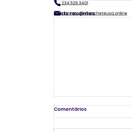
234.529.3401
Posts recentes
contato@mancheteusa.online
Comentários