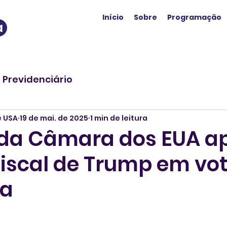
Início
Sobre
Programação
a
o Previdenciário
e USA
19 de mai. de 2025
1 min de leitura
da Câmara dos EUA a
fiscal de Trump em vo
da