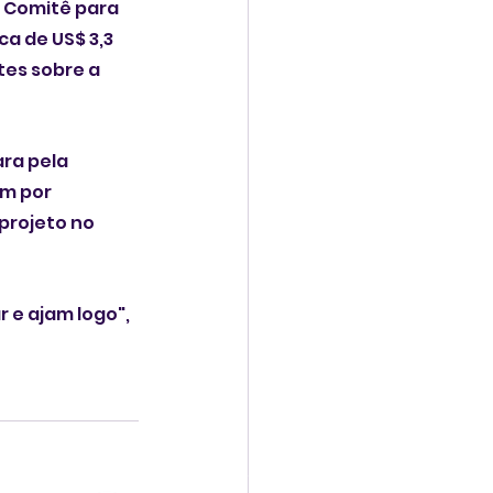
o Comitê para 
a de US$ 3,3 
es sobre a 
ra pela 
m por 
projeto no 
 e ajam logo", 