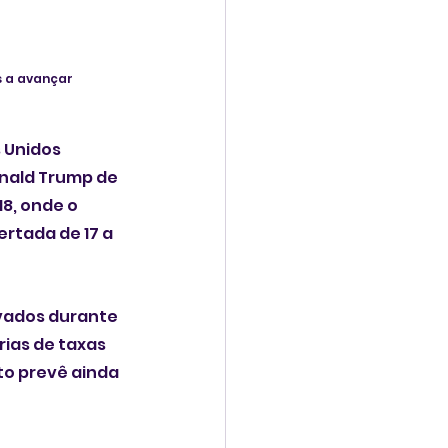
s a avançar 
Unidos 
nald Trump de 
8, onde o 
tada de 17 a 
vados durante 
as de taxas 
to prevê ainda 