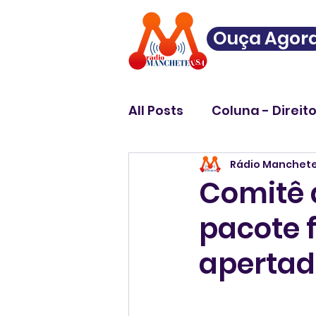
Ouça Agor
All Posts
Coluna - Direit
Rádio Manchet
Comitê 
pacote 
aperta