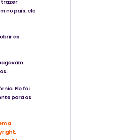
trazer 
 no país, ele 
brir as 
 pagavam 
os. 
ia. Ele foi 
ente para os 
em a 
right.