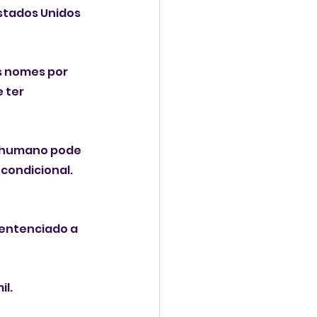
stados Unidos 
s nomes por 
 ter 
o humano pode 
condicional. 
entenciado a 
l. 