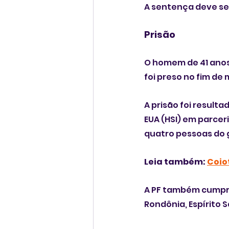
A sentença deve se
Prisão
O homem de 41 anos
foi preso no fim de
A prisão foi resul
EUA (HSI) em parcer
quatro pessoas do 
Leia também: 
Coio
A PF também cumpri
Rondônia, Espírito S