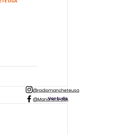
TE USA 
@radiomancheteusa
Ver tudo
@Manchete USA