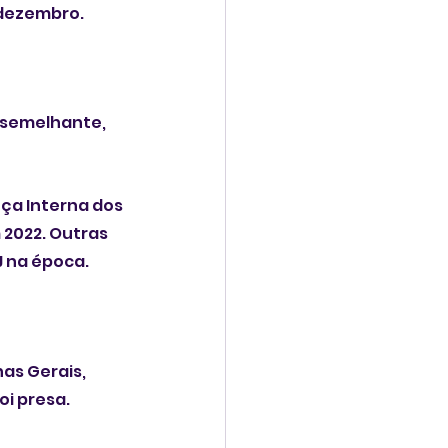
 dezembro.
 semelhante, 
ça Interna dos 
 2022. Outras 
J na época.
s Gerais, 
i presa. 