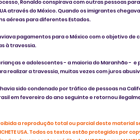
ocesso, Ronaldo conspirava com outras pessoas para 
 EUA através do México. Quando os imigrantes chegavam
 aéreas para diferentes Estados. 
iava pagamentos para o México com o objetivo de co
 à travessia. 
crianças e adolescentes - a maioria do Maranhão -  e
ra realizar a travessia, muitas vezes com juros abusiv
havia sido condenado por tráfico de pessoas na Califórn
asil em fevereiro do ano seguinte e retornou ilegalm
ibida a reprodução total ou parcial deste material s
CHETE USA. Todos os textos estão protegidos por copy