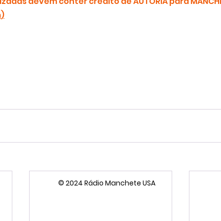
zadas devem conter crédito de AUTORIA para MANCHE
m
)
© 2024 Rádio Manchete USA