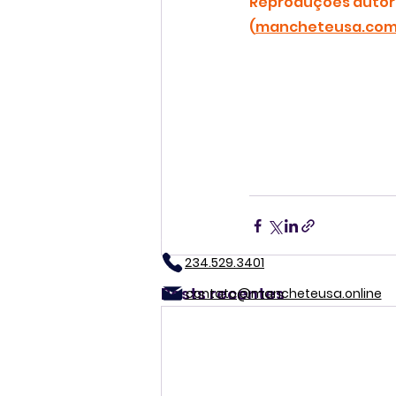
Reproduções autori
(
mancheteusa.co
234.529.3401
Posts recentes
contato@mancheteusa.online