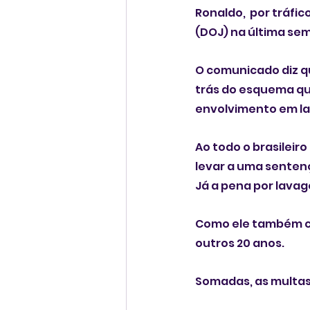
Ronaldo,  por tráfi
(DOJ) na última sem
O comunicado diz q
trás do esquema que
envolvimento em la
Ao todo o brasileir
levar a uma sentenç
Já a pena por lavag
Como ele também co
outros 20 anos. 
Somadas, as multas