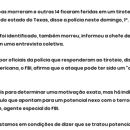
as morreram e outras 14 ficaram feridas em um tirote
 do estado do Texas, disse a polícia neste domingo, 1º.
 foi identificado, também morreu, informou a chefe de 
em uma entrevista coletiva.
por oficiais da polícia que responderam ao tiroteio, di
ericana, o FBI, afirma que o ataque pode ter sido um “
is para determinar uma motivação exata, mas há indíc
culo que apontam para um potencial nexo com o terror
, agente especial do FBI.
estamos em condições de dizer que se tratou potenci