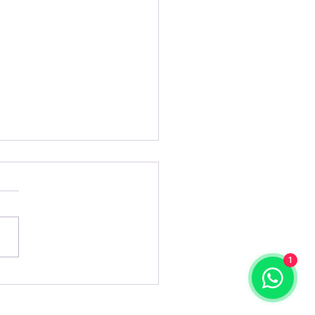
1
a é condenada a
ar mais de US$ 500