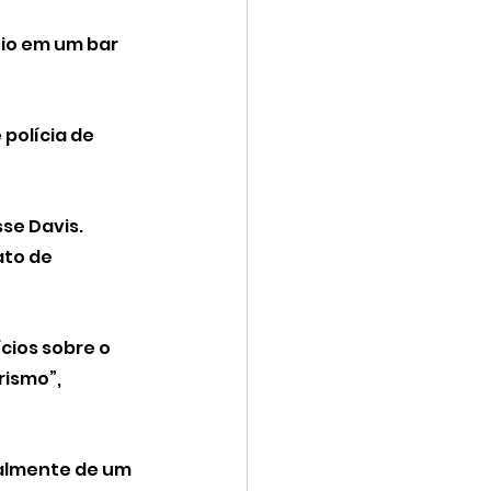
io em um bar 
polícia de 
sse Davis.
ato de 
ios sobre o 
ismo”, 
almente de um 