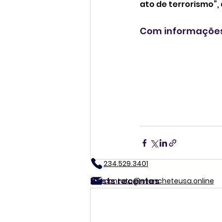
ato de terrorismo”, 
Com informações
234.529.3401
Posts recentes
contato@mancheteusa.online