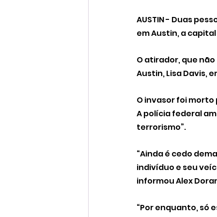
AUSTIN - Duas pesso
em Austin, a capital
O atirador, que não
Austin, Lisa Davis, 
O invasor foi morto 
A polícia federal am
terrorismo”.
“Ainda é cedo dema
indivíduo e seu veí
informou Alex Doran
“Por enquanto, só 