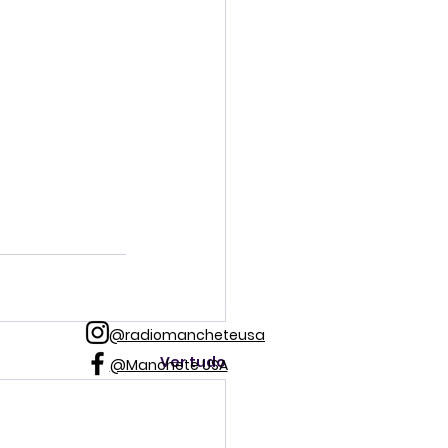
@radiomancheteusa
Ver tudo
@Manchete USA