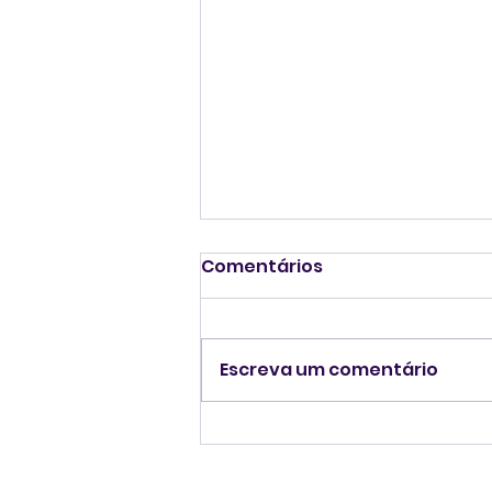
Comentários
Escreva um comentário
Senado dos EUA
confirma Daniel Perez