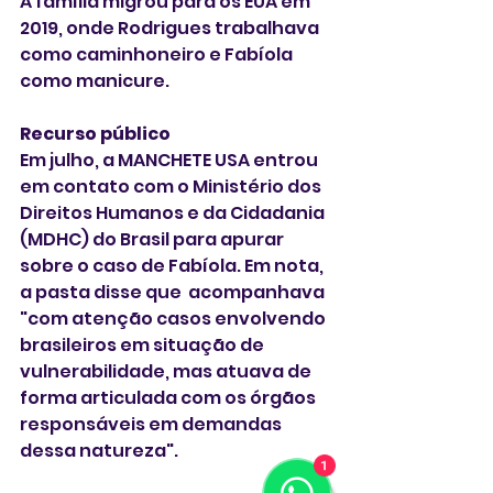
A família migrou para os EUA em 
2019, onde Rodrigues trabalhava 
como caminhoneiro e Fabíola 
como manicure.
Recurso público
Em julho, a MANCHETE USA entrou 
em contato com o Ministério dos 
Direitos Humanos e da Cidadania 
(MDHC) do Brasil para apurar 
sobre o caso de Fabíola. Em nota, 
a pasta disse que  acompanhava 
"com atenção casos envolvendo 
brasileiros em situação de 
vulnerabilidade, mas atuava de 
forma articulada com os órgãos 
responsáveis em demandas 
dessa natureza". 
1