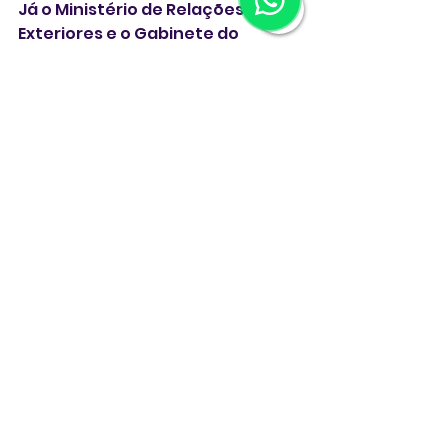
Já o Ministério de Relações 
Exteriores e o Gabinete do 
Presidência não responderam ao 
pedido da reportagem para 
comentar a possibilidade de usar 
recursos públicos para custear o 
transporte da brasileira com 
base na decisão do presidente 
Luis Inácio Lula da Silva de alterar 
um decreto de 2017 para arcar 
com os translados dos corpos 
dos brasileiros que morrem no 
exterior.
** Matéria atualizada às 6 
horas de quarta-feira, 22/10/25.
É expressamente proibida a 
reprodução total ou parcial 