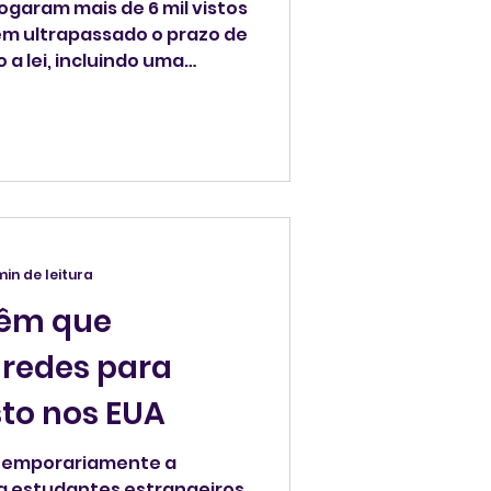
ogaram mais de 6 mil vistos
em ultrapassado o prazo de
a lei, incluindo uma
apoio ao terrorismo", disse
partamento de Estado
18.
min de leitura
têm que
 redes para
sto nos EUA
temporariamente a
ra estudantes estrangeiros