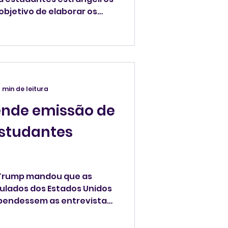
objetivo de elaborar os
ionados às redes sociais. A
toridades voltarão a
de agendamento.
 min de leitura
nde emissão de
estudantes
 Trump mandou que as
ulados dos Estados Unidos
pendessem as entrevistas
nte.