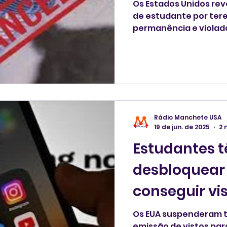
Os Estados Unidos rev
de estudante por ter
permanência e violado 
pequena minoria por "
um funcionário do De
nesta segunda-feira, 
Rádio Manchete USA
19 de jun. de 2025
2 
Estudantes 
desbloquear
conseguir vi
Os EUA suspenderam 
emissão de vistos pa