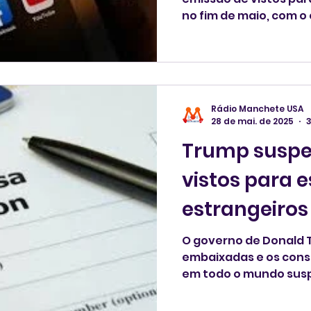
no fim de maio, com o 
novos requisitos relac
partir de agora, as au
analisar os pedidos 
Rádio Manchete USA
28 de mai. de 2025
3
Trump suspe
vistos para 
estrangeiros
O governo de Donald
embaixadas e os cons
em todo o mundo sus
para vistos de estuda