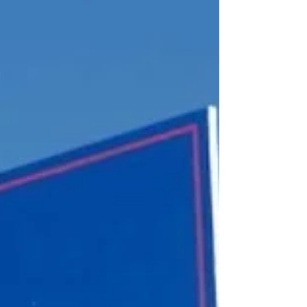
O governo do presidente Donald Trump
anunciou nesta quarta-feira, 4, a
retirada de cerca de 700 agentes
federais destacados no estado de
Minnesota, em meio a uma onda de
protestos e após a morte de dois
cidadãos americanos durante operações
do ICE.