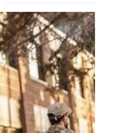
democratas para reforma
do ICE
O czar da fronteira da ‌Casa Branca, Tom
Homan, rejeitou neste domingo, 15, as
exigências democratas para reformar o
ICE em meio a uma crescente reação da
população dos Estados Unidos contra as
táticas da agência e um impasse
partidário sobre o financiamento da
segurança ⁠interna do país.