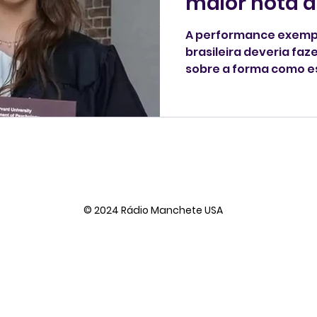
maior nota 
A performance exemp
brasileira deveria fa
sobre a forma como 
imigrantes dos Estado
em 400 anos de histór
Harvard, uma estrang
nota da turma.
© 2024 Rádio Manchete USA