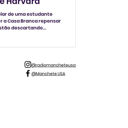
de Harvard
lar de uma estudante
zer a Casa Branca repensar
estão descartando
s Unidos. Pela primeira vez
ia da Universidade de
eira se formou com a maior
@radiomancheteusa
@Manchete USA