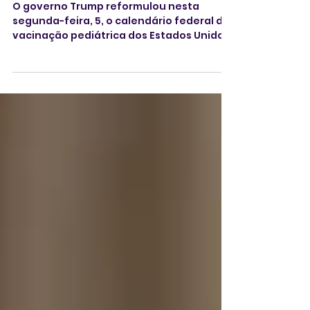
EUA reduzem
recomendação de vacinas
infantis
O governo Trump reformulou nesta
segunda-feira, 5, o calendário federal de
vacinação pediátrica dos Estados Unidos,
revertendo anos de recomendações
científicas que reduziram doenças por
meio da aplicação rotineira de vacinas.