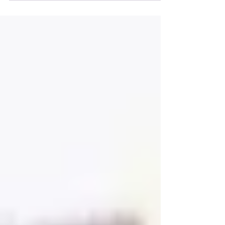
O governo de Donald Trump deu por
encerrada a operação especial contra a
imigração ilegal em Minnesota, anunciou
nesta quinta-feira, 12, o czar de fronteira,
Tom Homan, após semanas de protestos
contra a presença massiva no ICE nas
ruas.