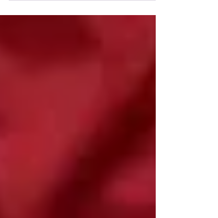
EUA de novo
A ex-vice-presidente dos Estados Unidos,
Kamala Harris, disse que pode concorrer
de novo à Casa Branca em sua primeira
entrevista no Reino Unido neste fim de
semana.