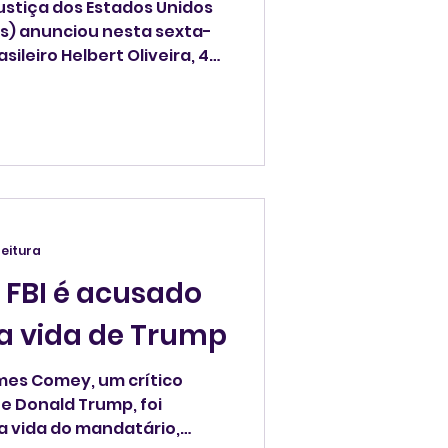
stiça dos Estados Unidos
lês) anunciou nesta sexta-
rasileiro Helbert Oliveira, 47
eter um assalto de US$ 200
leitura
o FBI é acusado
a vida de Trump
ames Comey, um crítico
e Donald Trump, foi
 vida do mandatário,