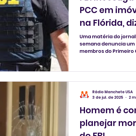
PCC em imóv
na Flórida, di
Uma matéria do jornal
semana denuncia um
membros do Primeiro 
e pessoas ligadas à 
e na abertura de empr
Rádio Manchete USA
3 de jul. de 2025
2 m
Homem é co
planejar mor
do FBI