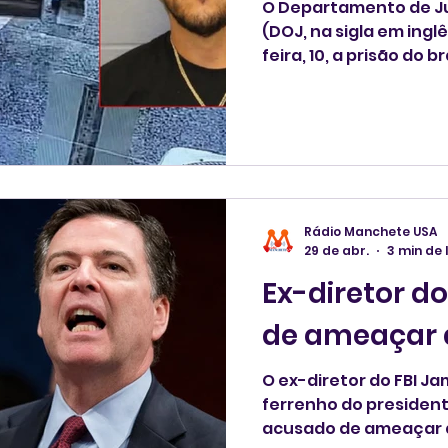
O Departamento de Ju
(DOJ, na sigla em ing
feira, 10, a prisão do b
anos, acusado de com
mil no ano passado.
Rádio Manchete USA
29 de abr.
3 min de 
Ex-diretor d
de ameaçar 
O ex-diretor do FBI J
ferrenho do president
acusado de ameaçar a