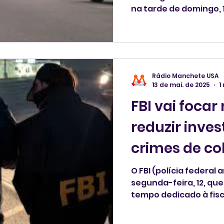
na tarde de domingo, 
que matou oito ferido
Rádio Manchete USA
13 de mai. de 2025
1
FBI vai focar
reduzir inve
crimes de co
O FBI (polícia federa
segunda-feira, 12, que os agentes aumentem o
tempo dedicado à fisc
reduzam as investiga
colarinho branco, dis