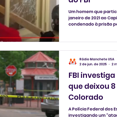
Um homem que partici
janeiro de 2021 ao Capi
condenado à prisão p
feira por conspirar pa
que o investigavam, 
Departamento de Justi
judiciais.
Rádio Manchete USA
2 de jun. de 2025
2 m
FBI investiga 
que deixou 8 
Colorado
A Polícia Federal dos 
investigando um "ataq