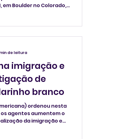
1, em Boulder no Colorado,
s.
 min de leitura
 na imigração e
stigação de
larinho branco
l americana) ordenou nesta
alização da imigração e
ções de crimes de
seram à Reuters quatro