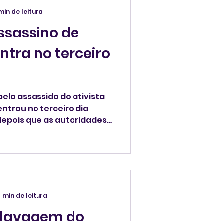
min de leitura
ssassino de
entra no terceiro
elo assassido do ativista
 entrou no terceiro dia
 depois que as autoridades
ajuda da opinião pública
mem registrado por
. O FBI está oferecendo
ensa por pistas que levem
3 min de leitura
a lavagem do