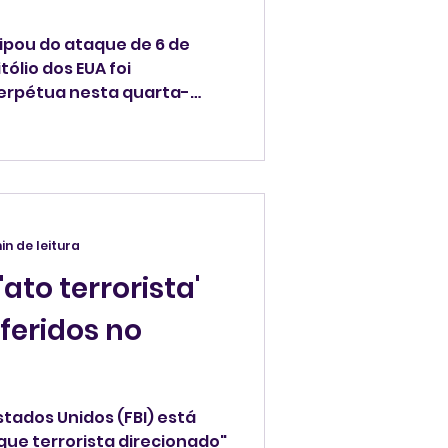
pou do ataque de 6 de
tólio dos EUA foi
erpétua nesta quarta-
ra matar os agentes do FBI
de acordo com o
ça dos EUA e registros
in de leitura
'ato terrorista'
feridos no
Estados Unidos (FBI) está
ue terrorista direcionado"