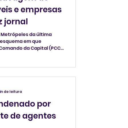
eis e empresas
z jornal
 Metrópeles da última
 esquema em que
Comando da Capital (PCC)
facção investem em imóveis
esas na Flórida.
in de leitura
ndenado por
te de agentes