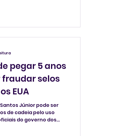
feira, 28, o procurador-
ados Unidos, Todd Blanche.
eitura
ode pegar 5 anos
s
dos EUA
 Santos Júnior pode ser
 cadeia pelo uso
ficiais do governo dos
rmou o Departamento da
 em inglês) na última