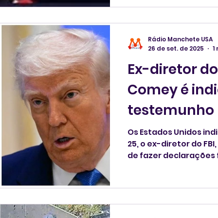
semana.
Rádio Manchete USA
26 de set. de 2025
1
Ex-diretor d
Comey é indi
testemunho 
Os Estados Unidos ind
25, o ex-diretor do FBI, James Comey, por crimes
de fazer declarações 
justiça.