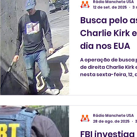
Rádio Manchete USA
12 de set. de 2025
3 
Busca pelo a
Charlie Kirk 
dia nos EUA
A operação de busca p
de direita Charlie Kirk
nesta sexta-feira, 12,
americanas pediram a 
para identificar o ho
câmeras de segurança
US$ 100 mil de recomp
ao suspeito.
Rádio Manchete USA
28 de ago. de 2025
FBI investig