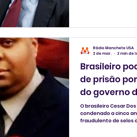
informou nesta terça-
geral interino dos Est
Rádio Manchete USA
2 de mar.
2 min de l
Brasileiro p
de prisão por fraudar selo
do governo 
O brasileiro Cesar Dos
condenado a cinco anos de
fraudulento de selos o
Estados Unidos, info
Justiça (DOJ, na sigla