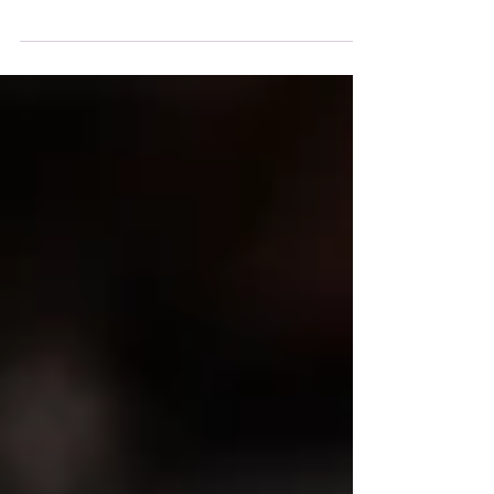
Irã
Menos de duas semanas após o ataque
de forças dos Estados Unidos e de Israel
contra o Irã, os americanos já estão
sentindo os efeitos do conflito no outro
lado do oceano. Os preços da gasolina
subiram e dos alimentos provavelmente
vão aumentar, enquanto a volatilidade
no mercado de ações pode ameaçar
economias para a aposentadoria.