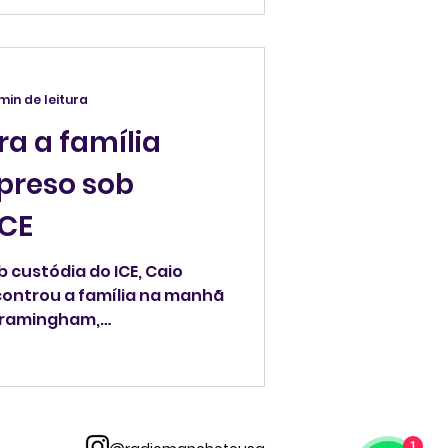
 min de leitura
ra a família
ICE
b custódia do ICE, Caio
ncontrou a família na manhã
 Framingham,
1