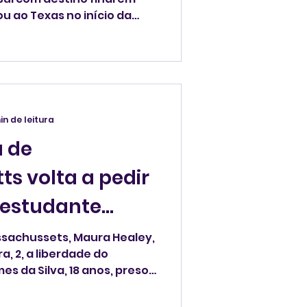
u ao Texas no início da
s uma suposta falha
 todos os imigrantes
entro de detenção,
rie de abusos nas prisões
 desde janeiro.
in de leitura
 de
s volta a pedir
 estudante
sachussets, Maura Healey,
a, 2, a liberdade do
es da Silva, 18 anos, preso
treino de vôlei no sábado