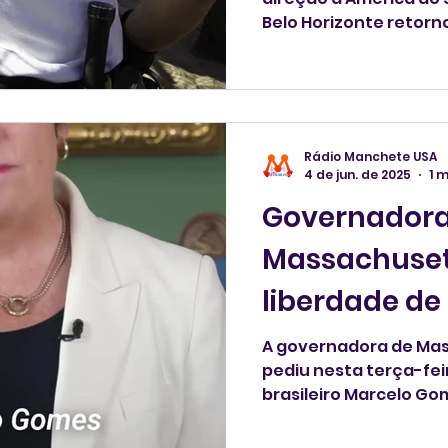
Belo Horizonte retorno
semana passada, apó
técnica na aeronave e
foram alojados num c
revelando mais uma sé
administradas pelo ICE
Rádio Manchete USA
4 de jun. de 2025
1 m
Governadora
Massachusett
liberdade de
brasileiro
A governadora de Mas
pediu nesta terça-feir
brasileiro Marcelo Gom
pelo ICE a caminho do 
de manhã.