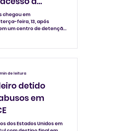
 acesso a
os chegou em
erça-feira, 13, após
 em um centro de detenção
á apto a retomar o
 câncer. Para pagar a
o brasileiro contou com a
min de leitura
eiro detido
 abusos em
CE
os dos Estados Unidos em
Sul com destino final em