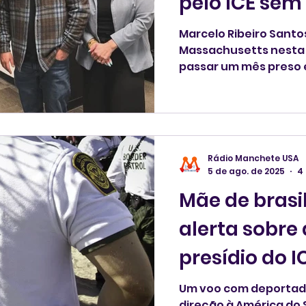
pelo ICE sem
tratamento
Marcelo Ribeiro Sant
Massachusetts nesta t
passar um mês preso
do ICE em Nova York e já est
tratamento contra um
fiança de US$ 50 mil, 
ajuda de populares.
Rádio Manchete USA
5 de ago. de 2025
4 
Mãe de brasil
alerta sobre
presídio do I
Um voo com deportad
direção à América do 