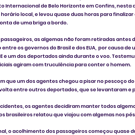
 Internacional de Belo Horizonte em Confins, nesta qu
, horário local, e levou quase duas horas para finalizar 
nta de uma briga a bordo. 
passageiros, as algemas não foram retiradas antes d
ntre os governos do Brasil e dos EUA,  por causa de
CE e um dos deportados ainda durante o voo. Testemu
iciais agiram com truculência para conter o homem.
am que um dos agentes chegou a pisar no pescoço do 
volta entre outros deportados, que se levantaram e 
incidentes, os agentes decidiram manter todos algema
s brasileiros relatou que viajou com algemas nos pés
nal, o acolhimento dos passageiros começou quase d