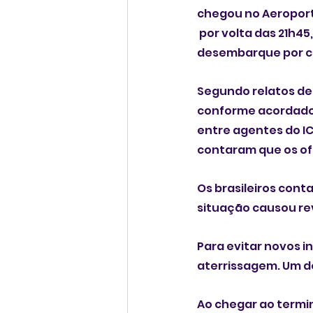
chegou no Aeroporto
 por volta das 21h45
desembarque por co
Segundo relatos de 
conforme acordado e
entre agentes do I
contaram que os of
Os brasileiros cont
situação causou re
Para evitar novos 
aterrissagem. Um do
Ao chegar ao termi