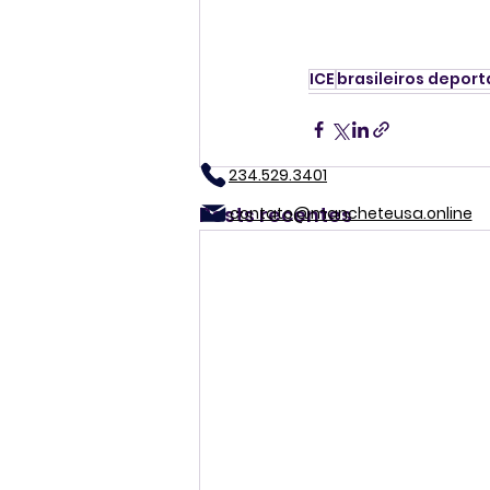
ICE
brasileiros depor
234.529.3401
Posts recentes
contato@mancheteusa.online