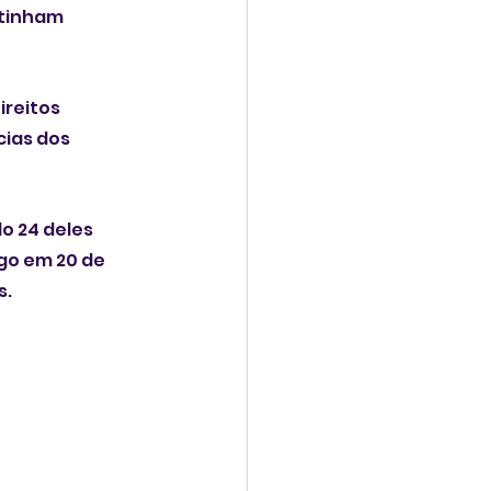
tinham 
reitos 
ias dos 
o 24 deles 
go em 20 de 
. 