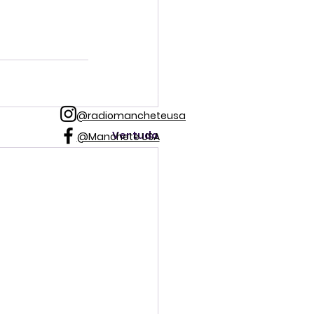
@radiomancheteusa
Ver tudo
@Manchete USA