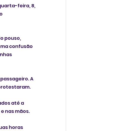
arta-feira, 8, 
o 
o pouso, 
 uma confusão 
nhas 
passageiro. A 
protestaram.
dos até a 
 e nas mãos.
uas horas 