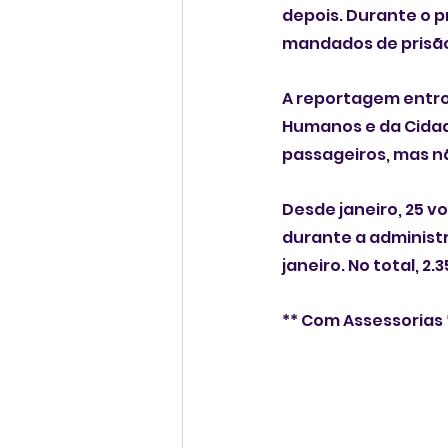
depois. Durante o 
mandados de prisão
A reportagem entrou
Humanos e da Cidad
passageiros, mas n
Desde janeiro, 25 v
durante a administ
janeiro. No total, 2
** Com Assessorias 