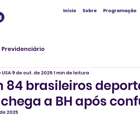
Início
Sobre
Programação
a
o Previdenciário
e USA
9 de out. de 2025
1 min de leitura
 84 brasileiros depor
 chega a BH após con
 de 2025