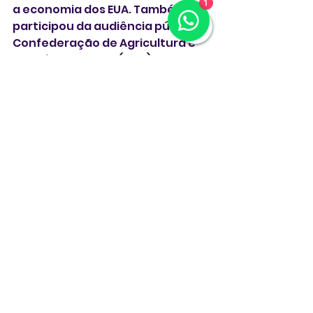
a economia dos EUA. Também 
participou da audiência pública a 
Confederação de Agricultura e 
Pecuária do Brasil (CNA), que 
defendeu o agronegócio 
brasileiro.
** Com Agência Globo **