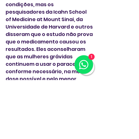
condições, mas os 
pesquisadores da Icahn School 
of Medicine at Mount Sinai, da 
Universidade de Harvard e outros 
disseram que o estudo não prova 
que o medicamento causou os 
resultados. Eles aconselharam 
que as mulheres grávidas 
1
continuem a usar o paracetamol 
conforme necessário, na menor 
dose possível e pelo menor 
período possível.
O Tylenol é fabricado pela 
empresa Kenvue, que foi 
desmembrada da Johnson & 
Johnson em 2023, e versões 
genéricas do paracetamol 
também estão disponíveis. Em 