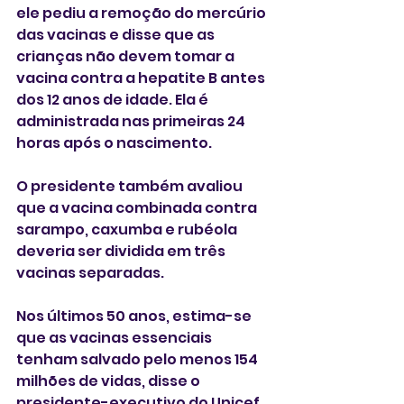
ele pediu a remoção do mercúrio 
das vacinas e disse que as 
crianças não devem tomar a 
vacina contra a hepatite B antes 
dos 12 anos de idade. Ela é 
administrada nas primeiras 24 
horas após o nascimento. 
O presidente também avaliou 
que a vacina combinada contra 
sarampo, caxumba e rubéola 
deveria ser dividida em três 
vacinas separadas.
Nos últimos 50 anos, estima-se 
que as vacinas essenciais 
tenham salvado pelo menos 154 
milhões de vidas, disse o 
presidente-executivo do Unicef 