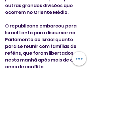
outras grandes divisões que 
ocorrem no Oriente Médio.
O republicano embarcou para 
Israel tanto para discursar no 
Parlamento de Israel quanto 
para se reunir com famílias de 
reféns, que foram libertados 
nesta manhã após mais de dois 
anos de conflito.
Futuro de Gaza
A libertação dos reféns e dos 
detidos palestinos formam um 
aspecto crítico da primeira fase 
do acordo de cessar-fogo 
concluído na semana passada 
no resort egípcio de Sharm el-