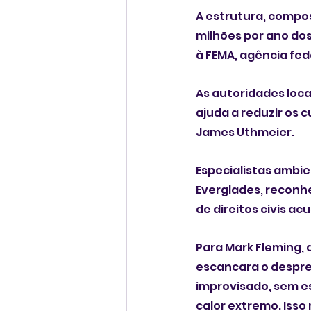
A estrutura, compo
milhões por ano dos
à FEMA, agência fe
As autoridades loc
ajuda a reduzir os c
James Uthmeier.
Especialistas ambie
Everglades, reconhe
de direitos civis a
Para Mark Fleming, 
escancara o desprez
improvisado, sem e
calor extremo. Isso 