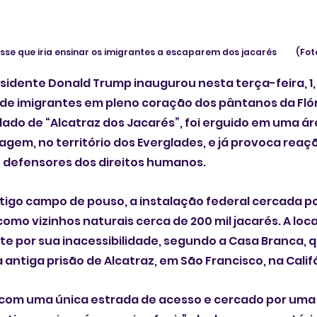
e que iria ensinar os imigrantes a escaparem dos jacarés         (Fot
sidente Donald Trump inaugurou nesta terça-feira, 1,
de imigrantes em pleno coração dos pântanos da Flór
ado de “Alcatraz dos Jacarés”, foi erguido em uma áre
vagem, no território dos Everglades, e já provoca reaç
e defensores dos direitos humanos.
tigo campo de pouso, a instalação federal cercada p
mo vizinhos naturais cerca de 200 mil jacarés. A local
e por sua inacessibilidade, segundo a Casa Branca, 
 antiga prisão de Alcatraz, em São Francisco, na Calif
, com uma única estrada de acesso e cercado por uma