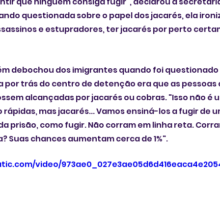
rantir que ninguém consiga fugir”, declarou a secretár
uando questionada sobre o papel dos jacarés, ela ironi
sassinos e estupradores, ter jacarés por perto certa
m debochou dos imigrantes quando foi questionado 
ia por trás do centro de detenção era que as pessoas 
ssem alcançadas por jacarés ou cobras. "Isso não é 
rápidas, mas jacarés... Vamos ensiná-los a fugir de um
a prisão, como fugir. Não corram em linha reta. Corram
a? Suas chances aumentam cerca de 1%".
static.com/video/973ae0_027e3ae05d6d416eaca4e20