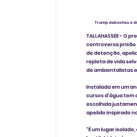
Trump debochou e diss
TALLAHASSEE - O pre
controversa prisão 
de detenção, apelid
repleta de vida sel
de ambientalistas 
Instalada em um an
cursos d’água tem co
escolhida justament
apelido inspirado na
“É um lugar isolado