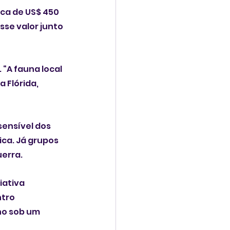
ca de US$ 450 
se valor junto 
“A fauna local 
 Flórida, 
ensível dos 
ca. Já grupos 
uerra.
iativa 
tro 
o sob um 