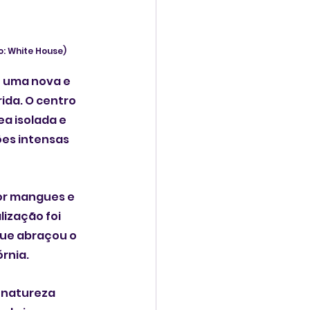
o: White House) 
  uma nova e 
ida. O centro 
a isolada e 
ões intensas 
or mangues e 
ização foi 
que abraçou o 
órnia.
 natureza 