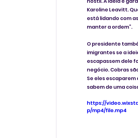
hostil. A ideia é ga
Karoline Leavitt. Q
está lidando com as
manter a ordem”.
O presidente també
imigrantes se a ide
escapassem dele fo
negócio. Cobras são 
Se eles escaparem d
sabem de uma cois
https://video.wix
p/mp4/file.mp4