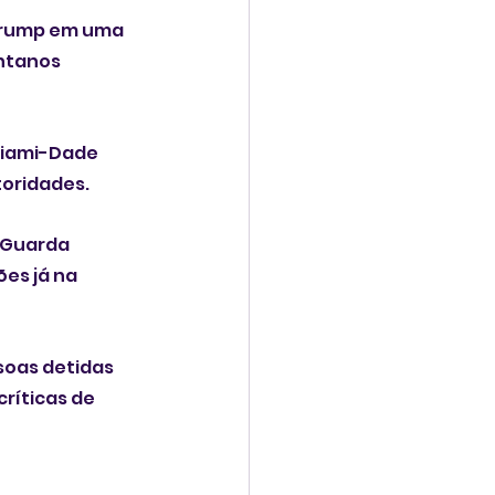
 Trump em uma 
ntanos 
Miami-Dade 
toridades.
 Guarda 
es já na 
soas detidas 
ríticas de 