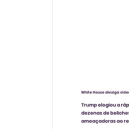
White House divulga víde
Trump elogiou a ráp
dezenas de beliches
ameaçadoras ao red