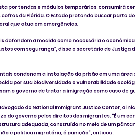
sta por tendas e módulos temporários, consumirá cer
 cofres da Flórida. O Estado pretende buscar parte des
deral que atua em emergências. 
ais defendem a medida como necessária e econômica. 
ustos com segurança”, disse o secretário de Justiça da
ntais condenam a instalação da prisão em uma área s
cida por sua biodiversidade e vulnerabilidade ecológi
cusam o governo de tratar a imigração como caso de g
advogado do National Immigrant Justice Center, a inic
o do governo pelos direitos dos migrantes. “É um cen
strutura adequada, construído no meio de um pântan
não é política migratória, é punição”, criticou.