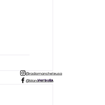
@radiomancheteusa
Ver tudo
@Manchete USA