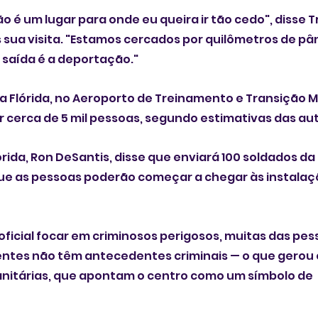
não é um lugar para onde eu queira ir tão cedo", disse
sua visita. "Estamos cercados por quilômetros de pâ
a saída é a deportação."
a Flórida, no Aeroporto de Treinamento e Transição 
gar cerca de 5 mil pessoas, segundo estimativas das au
rida, Ron DeSantis, disse que enviará 100 soldados da
que as pessoas poderão começar a chegar às instalaçõ
oficial focar em criminosos perigosos, muitas das pes
ntes não têm antecedentes criminais — o que gerou c
itárias, que apontam o centro como um símbolo de 