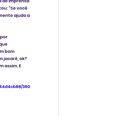
ia de imprensa 
zou: “Se você 
mente ajuda a 
por 
que 
um bom 
 jacaré, ok? 
 assim. E 
544d4cb88/360