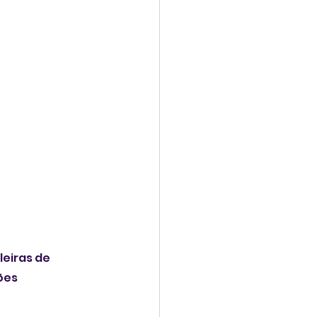
eiras de 
ões 