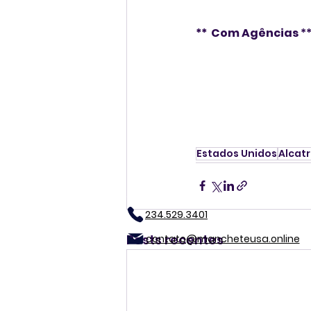
**  Com Agências 
*
Estados Unidos
Alcat
234.529.3401
Posts recentes
contato@mancheteusa.online