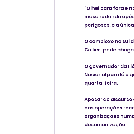
"Olhei para fora e 
mesa redonda após 
perigosos, e a únic
O complexo no sul d
Collier,  pode abri
O governador da Fló
Nacional para lá e 
quarta-feira.
Apesar do discurso 
nas operações rece
organizações human
desumanização.